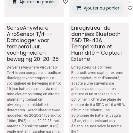
Ajouter au panier
Ajouter à la liste de souhaits
Ajouter au panier
SenseAnywhere
Enregistreur de
AiroSensor T/rH —
données Bluetooth
Datalogger voor
T&D TR-43A
temperatuur,
Température et
vochtigheid en
Humidité – Capteur
beweging 20-20-25
Externe
De SenseAnywhere AiroSensor
Enregistreur de données
T/rH is een compacte, draadloze
Bluetooth avec capteur externe
datalogger voor temperatuur,
de température et d'humidité,
vochtigheid en beweging met tot
adapté à une surveillance
10 jaar batterijduur, die via real-
précise via une application
time cloudmonitoring en directe
gratuite et un stockage cloud
alarmering toelaat om
optionnel. Il offre une plage de
afwijkingen onmiddellijk te
mesure de 0 à 55°C et 10 à 95 %
detecteren. Beschikbaar in twee
d'humidité relative, une
modellen: de 20-20-24 (bereik tot
autonomie de batterie jusqu'à
100m, IP62) en de 20-20-25 met
1,5 an, et est résistant aux
antenne (bereik tot 600m, IP62),
éclaboussures selon la norme
beide met 24 maanden garantie.
IP64.