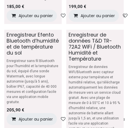
185,00
€
199,00
€
Ajouter au panier
Ajouter à la liste de souhaits
Ajouter au panier
Enregistreur Efento
Enregistreur de
Bluetooth d’humidité
données T&D TR-
et de température
72A2 WiFi / Bluetooth
du sol
Humidité et
Température
Enregistreur sans fil Bluetooth
pour l’humidité et la température
Enregistreur de données
du sol, équipé d’une sonde
WiFi/Bluetooth avec capteur
Watermark, avec longue
externe pour température et
autonomie (jusqu’à 5 ans),
humidité relative, qui télécharge
boîtier IP67, capacité de 40 000
automatiquement les données
mesures et configuration facile
de mesure vers un service cloud
via une application mobile
gratuit. Avec une plage de
gratuite.
mesure de 0 à 55°C et 10 à 95 %
d’humidité relative, une
205,90
€
autonomie de batterie allant
Ajouter au panier
jusqu’à 1,5 an, et une utilisation
Ajouter à la liste de souhaits
facile via une application