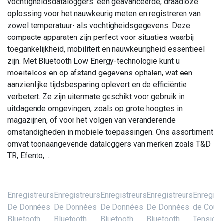
vochtigheidsdataloggers: een geavanceerde, draadloze
oplossing voor het nauwkeurig meten en registreren van
zowel temperatuur- als vochtigheidsgegevens. Deze
compacte apparaten zijn perfect voor situaties waarbij
toegankelijkheid, mobiliteit en nauwkeurigheid essentieel
zijn. Met Bluetooth Low Energy-technologie kunt u
moeiteloos en op afstand gegevens ophalen, wat een
aanzienlijke tijdsbesparing oplevert en de efficiëntie
verbetert. Ze zijn uitermate geschikt voor gebruik in
uitdagende omgevingen, zoals op grote hoogtes in
magazijnen, of voor het volgen van veranderende
omstandigheden in mobiele toepassingen. Ons assortiment
omvat toonaangevende dataloggers van merken zoals T&D
TR, Efento, ...
Enregistreurs
Enregistreurs
Enregistreurs
Enregistreurs
Enregis
De Données
De Données
De Données
De Données
de Coura
Bluetooth
Bluetooth
Bluetooth
Bluetooth
Tension