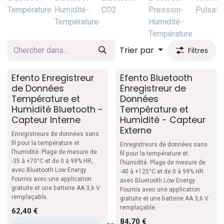
Température
Humidité-
CO2
Pression-
Pulsati
Température
Humidité-
Température
Trier par
Filtres
Efento Enregistreur
Efento Bluetooth
de Données
Enregistreur de
Température et
Données
Humidité Bluetooth -
Température et
Capteur Interne
Humidité - Capteur
Externe
Enregistreurs de données sans
fil pour la température et
Enregistreurs de données sans
l’humidité. Plage de mesure de
fil pour la température et
-35 à +70°C et de 0 à 99% HR,
l’humidité. Plage de mesure de
avec Bluetooth Low Energy.
-40 à +125°C et de 0 à 99% HR
Fournis avec une application
avec Bluetooth Low Energy.
gratuite et une batterie AA 3,6 V
Fournis avec une application
remplaçable.
gratuite et une batterie AA 3,6 V
remplaçable.
62,40
€
84,70
€