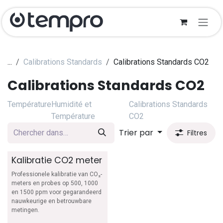
Se rendre au contenu
...
Calibrations Standards
Calibrations Standards CO2
Calibrations Standards CO2
Température
Humidité et
Calibrations Standards
Température
CO2
Trier par
Filtres
Kalibratie CO2 meter
Professionele kalibratie van CO₂-
meters en probes op 500, 1000
en 1500 ppm voor gegarandeerd
nauwkeurige en betrouwbare
metingen.