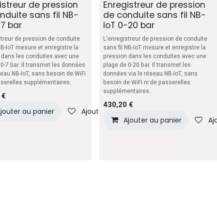
istreur de pression
Enregistreur de pression
nduite sans fil NB-
de conduite sans fil NB-
-7 bar
IoT 0-20 bar
streur de pression de conduite
L'enregistreur de pression de conduite
NB-IoT mesure et enregistre la
sans fil NB-IoT mesure et enregistre la
 dans les conduites avec une
pression dans les conduites avec une
0-7 bar. Il transmet les données
plage de 0-20 bar. Il transmet les
seau NB-IoT, sans besoin de WiFi
données via le réseau NB-IoT, sans
sserelles supplémentaires.
besoin de WiFi ni de passerelles
supplémentaires.
€
430,20
€
jouter au panier
Ajouter à la liste de souhaits
Ajouter au panier
Aj
iste de souhaits