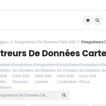
ice d'étalonnage
Applications
Contactez-nous
Ai
oggers
Enregistreurs De Données Carte SIM
Enregistreurs
treurs De Données Carte
istreurs
Enregistreurs
Enregistreurs
Enregistreurs
Enregistreurs
En
onnées
De Données
De Données
De Données
De Données
de
 SIM
Carte SIM
Carte SIM
Carte SIM
Carte SIM
ité-
Pression
Lumière
Localisation
Chocs
rature