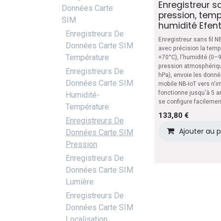
Enregistreur sa
Données Carte
pression, temp
SIM
humidité Efen
Enregistreurs De
Enregistreur sans fil 
Données Carte SIM
avec précision la temp
Température
+70°C), l'humidité (0–
pression atmosphériq
Enregistreurs De
hPa), envoie les donné
Données Carte SIM
mobile NB-IoT vers n'i
fonctionne jusqu'à 5 an
Humidité-
se configure facilemen
Température
133,80
€
Enregistreurs De
Ajouter au 
Données Carte SIM
Pression
Enregistreurs De
Données Carte SIM
Lumière
Enregistreurs De
Données Carte SIM
Localisation