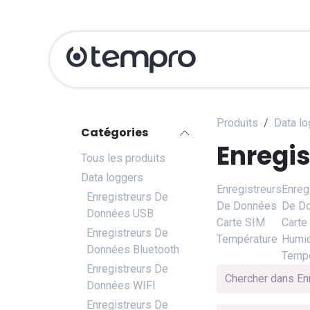
Se rendre au contenu
Produits
Serv
Produits
Data l
Catégories
Enregis
Tous les produits
Data loggers
Enregistreurs
Enreg
Enregistreurs De
De Données
De D
Données USB
Carte SIM
Carte
Enregistreurs De
Température
Humid
Données Bluetooth
Tempé
Enregistreurs De
Données WIFI
Enregistreurs De