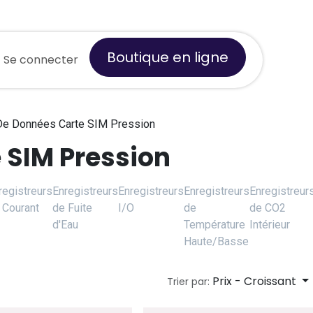
Boutique en ligne
de
Se connecter
À propos de nous
 De Données Carte SIM Pression
 SIM Pression
registreurs
Enregistreurs
Enregistreurs
Enregistreurs
Enregistreur
 Courant
de Fuite
I/O
de
de CO2
d'Eau
Température
Intérieur
Haute/Basse
Prix - Croissant
Trier par: