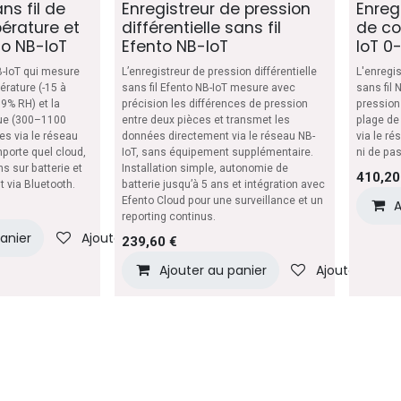
ns fil de
Enregistreur de pression
Enreg
érature et
différentielle sans fil
de co
to NB-IoT
Efento NB-IoT
IoT 0
NB-IoT qui mesure
L’enregistreur de pression différentielle
L'enregi
érature (-15 à
sans fil Efento NB-IoT mesure avec
sans fil 
99% RH) et la
précision les différences de pression
pression
ue (300–1100
entre deux pièces et transmet les
plage de 
es via le réseau
données directement via le réseau NB-
via le ré
mporte quel cloud,
IoT, sans équipement supplémentaire.
ni de pa
s sur batterie et
Installation simple, autonomie de
410,20
t via Bluetooth.
batterie jusqu’à 5 ans et intégration avec
Efento Cloud pour une surveillance et un
A
reporting continus.
panier
Ajouter à la liste de souhaits
239,60
€
Ajouter au panier
Ajouter à la l