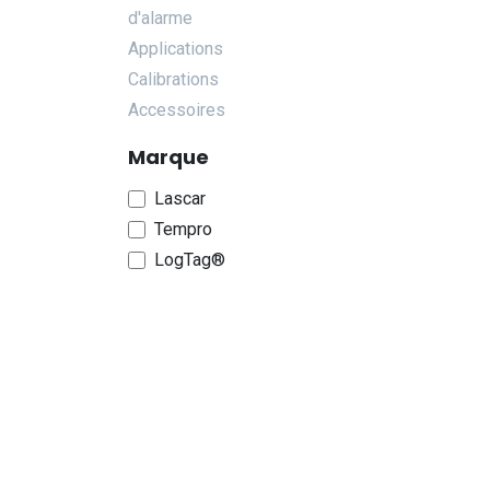
d'alarme
Applications
Calibrations
Accessoires
Marque
Lascar
Tempro
LogTag®
Efento
Tempmate®
SenseAnywhere
T&D
Wohler
Voir plus