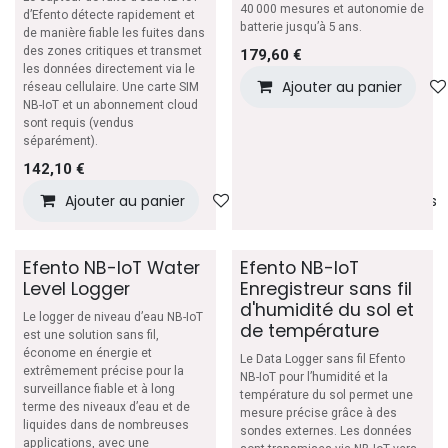
40 000 mesures et autonomie de
d’Efento détecte rapidement et
batterie jusqu’à 5 ans.
de manière fiable les fuites dans
des zones critiques et transmet
179,60
€
les données directement via le
Ajouter au panier
réseau cellulaire. Une carte SIM
NB-IoT et un abonnement cloud
sont requis (vendus
séparément).
142,10
€
Ajouter au panier
Ajouter à la liste de souhaits
Efento NB-IoT Water
Efento NB-IoT
Level Logger
Enregistreur sans fil
d'humidité du sol et
Le logger de niveau d’eau NB-IoT
de température
est une solution sans fil,
économe en énergie et
Le Data Logger sans fil Efento
extrêmement précise pour la
NB-IoT pour l’humidité et la
surveillance fiable et à long
température du sol permet une
terme des niveaux d’eau et de
mesure précise grâce à des
liquides dans de nombreuses
sondes externes. Les données
applications, avec une