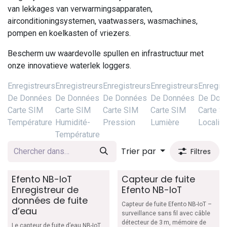
van lekkages van verwarmingsapparaten,
airconditioningsystemen, vaatwassers, wasmachines,
pompen en koelkasten of vriezers.
Bescherm uw waardevolle spullen en infrastructuur met
onze innovatieve waterlek loggers.
Enregistreurs
Enregistreurs
Enregistreurs
Enregistreurs
Enregis
De Données
De Données
De Données
De Données
De Don
Carte SIM
Carte SIM
Carte SIM
Carte SIM
Carte S
Température
Humidité-
Pression
Lumière
Localisa
Température
Trier par
Filtres
Efento NB-IoT
Capteur de fuite
Enregistreur de
Efento NB-IoT
données de fuite
Capteur de fuite Efento NB-IoT –
d’eau
surveillance sans fil avec câble
détecteur de 3 m, mémoire de
Le capteur de fuite d’eau NB-IoT