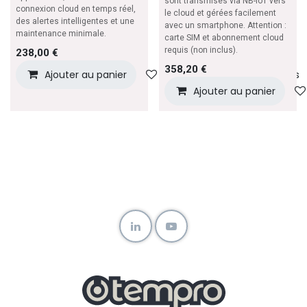
sont transmises via NB-IoT vers
connexion cloud en temps réel,
le cloud et gérées facilement
des alertes intelligentes et une
avec un smartphone. Attention :
maintenance minimale.
carte SIM et abonnement cloud
requis (non inclus).
238,00
€
358,20
€
Ajouter au panier
Ajouter à la liste de souhaits
Ajouter au panier