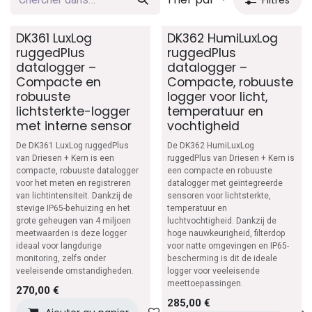
DK361 LuxLog
DK362 HumiLuxLog
ruggedPlus
ruggedPlus
datalogger –
datalogger –
Compacte en
Compacte, robuuste
robuuste
logger voor licht,
lichtsterkte-logger
temperatuur en
met interne sensor
vochtigheid
De DK361 LuxLog ruggedPlus
De DK362 HumiLuxLog
van Driesen + Kern is een
ruggedPlus van Driesen + Kern is
compacte, robuuste datalogger
een compacte en robuuste
voor het meten en registreren
datalogger met geïntegreerde
van lichtintensiteit. Dankzij de
sensoren voor lichtsterkte,
stevige IP65-behuizing en het
temperatuur en
grote geheugen van 4 miljoen
luchtvochtigheid. Dankzij de
meetwaarden is deze logger
hoge nauwkeurigheid, filterdop
ideaal voor langdurige
voor natte omgevingen en IP65-
monitoring, zelfs onder
bescherming is dit de ideale
veeleisende omstandigheden.
logger voor veeleisende
meettoepassingen.
270,00
€
285,00
€