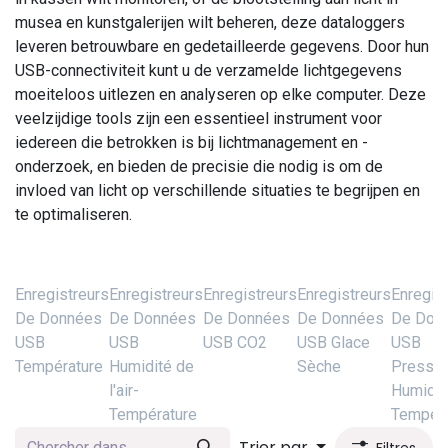
musea en kunstgalerijen wilt beheren, deze dataloggers
leveren betrouwbare en gedetailleerde gegevens. Door hun
USB-connectiviteit kunt u de verzamelde lichtgegevens
moeiteloos uitlezen en analyseren op elke computer. Deze
veelzijdige tools zijn een essentieel instrument voor
iedereen die betrokken is bij lichtmanagement en -
onderzoek, en bieden de precisie die nodig is om de
invloed van licht op verschillende situaties te begrijpen en
te optimaliseren.
Enregistreurs
Enregistreurs
Enregistreurs
Enregistreurs
Enregis
De Données
De Données
De Données
De Données
De Don
USB
USB
USB CO2
USB Glace
USB
Température
Humidité de
Sèche
Pressio
l'air-
Humidit
Température
Tempéra
Trier par
Filtres