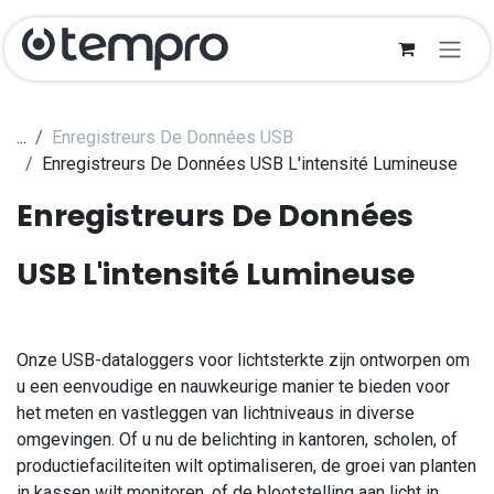
Se rendre au contenu
...
Enregistreurs De Données USB
Enregistreurs De Données USB L'intensité Lumineuse
Enregistreurs De Données
USB L'intensité Lumineuse
Onze USB-dataloggers voor lichtsterkte zijn ontworpen om
u een eenvoudige en nauwkeurige manier te bieden voor
het meten en vastleggen van lichtniveaus in diverse
omgevingen. Of u nu de belichting in kantoren, scholen, of
productiefaciliteiten wilt optimaliseren, de groei van planten
in kassen wilt monitoren, of de blootstelling aan licht in