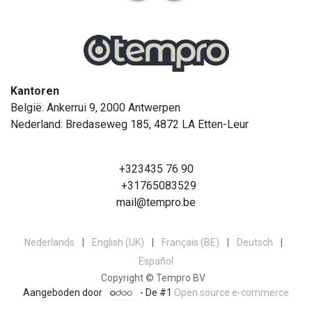
Kantoren
België: Ankerrui 9, 2000 Antwerpen
Nederland: Bredaseweg 185, 4872 LA Etten-Leur
+323435 76 90
+31765083529
mail@tempro.be
Nederlands
|
English (UK)
|
Français (BE)
|
Deutsch
|
Español
Copyright © Tempro BV
Aangeboden door
- De #1
Open source e-commerce