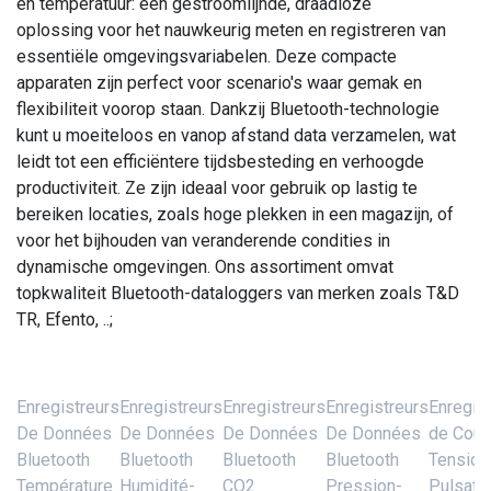
en temperatuur: een gestroomlijnde, draadloze
oplossing voor het nauwkeurig meten en registreren van
essentiële omgevingsvariabelen. Deze compacte
apparaten zijn perfect voor scenario's waar gemak en
flexibiliteit voorop staan. Dankzij Bluetooth-technologie
kunt u moeiteloos en vanop afstand data verzamelen, wat
leidt tot een efficiëntere tijdsbesteding en verhoogde
productiviteit. Ze zijn ideaal voor gebruik op lastig te
bereiken locaties, zoals hoge plekken in een magazijn, of
voor het bijhouden van veranderende condities in
dynamische omgevingen. Ons assortiment omvat
topkwaliteit Bluetooth-dataloggers van merken zoals T&D
TR, Efento, ..;
Enregistreurs
Enregistreurs
Enregistreurs
Enregistreurs
Enregis
De Données
De Données
De Données
De Données
de Coura
Bluetooth
Bluetooth
Bluetooth
Bluetooth
Tension
Température
Humidité-
CO2
Pression-
Pulsati