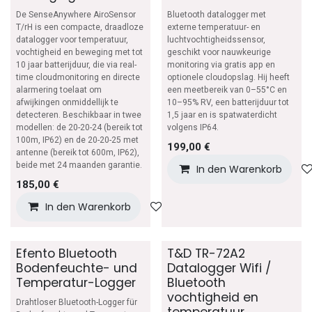
De SenseAnywhere AiroSensor
Bluetooth datalogger met
T/rH is een compacte, draadloze
externe temperatuur- en
datalogger voor temperatuur,
luchtvochtigheidssensor,
vochtigheid en beweging met tot
geschikt voor nauwkeurige
10 jaar batterijduur, die via real-
monitoring via gratis app en
time cloudmonitoring en directe
optionele cloudopslag. Hij heeft
alarmering toelaat om
een meetbereik van 0–55°C en
afwijkingen onmiddellijk te
10–95% RV, een batterijduur tot
detecteren. Beschikbaar in twee
1,5 jaar en is spatwaterdicht
modellen: de 20-20-24 (bereik tot
volgens IP64.
100m, IP62) en de 20-20-25 met
199,00
€
antenne (bereik tot 600m, IP62),
beide met 24 maanden garantie.
In den Warenkorb
185,00
€
In den Warenkorb
Auf die Wunschliste
Efento Bluetooth
T&D TR-72A2
Bodenfeuchte- und
Datalogger Wifi /
Temperatur-Logger
Bluetooth
vochtigheid en
Drahtloser Bluetooth-Logger für
temperatuur