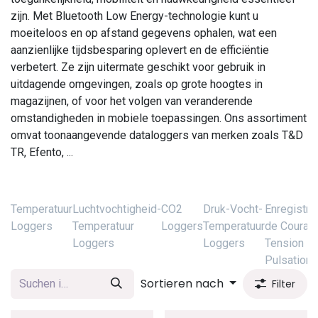
zijn. Met Bluetooth Low Energy-technologie kunt u
moeiteloos en op afstand gegevens ophalen, wat een
aanzienlijke tijdsbesparing oplevert en de efficiëntie
verbetert. Ze zijn uitermate geschikt voor gebruik in
uitdagende omgevingen, zoals op grote hoogtes in
magazijnen, of voor het volgen van veranderende
omstandigheden in mobiele toepassingen. Ons assortiment
omvat toonaangevende dataloggers van merken zoals T&D
TR, Efento, ...
Temperatuur
Luchtvochtigheid-
CO2
Druk-Vocht-
Enregistre
Loggers
Temperatuur
Loggers
Temperatuur
de Courant
Loggers
Loggers
Tension -
Pulsations
Sortieren nach
Filter