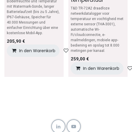
Bodenfeuchte und Temperatur
mit Watermark-Sonde, langer
T&D TR-72A2 draadloze
Batterielaufzeit (bis zu 5 Jahre),
netwerkdatalogger voor
IP67-Gehäuse, Speicher für
temperatuur en vochtigheid met
40.000 Messungen und
externe sensor (THA-3001),
einfacher Einrichtung über eine
automatische Wi-
kostenlose Mobil-App.
Fi/cloudconnectie, e-
mailmeldingen, mobiele app-
205,90
€
bediening en opslag tot 8.000
In den Warenkorb
Auf die Wunschliste
metingen per kanaal.
259,00
€
In den Warenkorb