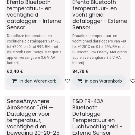
Efento Bluetooth
Efento Bluetooth
temperatuur- en
temperatuur- en
vochtigheid
vochtigheid
datalogger - Interne
datalogger - Externe
Sensor
Sensor
Draadloze temperatuur- en
Draadloze temperatuur- en
vochtigheid dataloggers van -35
vochtigheid dataloggers van -40
tot +70°C en 0 tot 99% RH, met
tot +125°C en 0 tot 99% RV met
Bluetooth Low Energy. Met gratis
Bluetooth Low Energy. Met gratis
app en vervangbare 3,6 V AA
app en vervangbare 3,6 V AA
batterij.
batterij.
62,40
€
84,70
€
In den Warenkorb
Auf die Wunschliste
In den Warenkorb
SenseAnywhere
T&D TR-43A
AiroSensor T/rH —
Bluetooth
Datalogger voor
Datalogger
temperatuur,
Temperatuur en
vochtigheid en
Luchtvochtigheid -
beweging 20-20-25
Externe Sensor