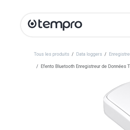
Se rendre au contenu
Produits
Serv
Tous les produits
Data loggers
Enregistr
Efento Bluetooth Enregistreur de Données T