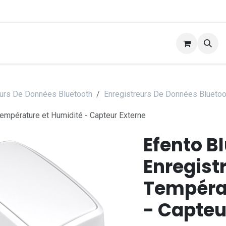
ice d'étalonnage
Applications
Contactez-nous
Ai
eurs De Données Bluetooth
Enregistreurs De Données Blueto
empérature et Humidité - Capteur Externe
Efento B
Enregist
Températ
- Capteu