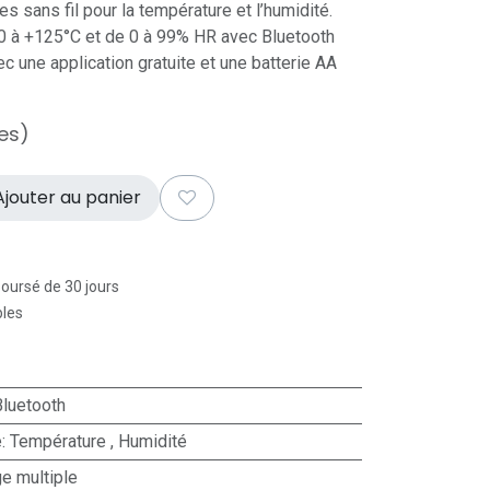
s sans fil pour la température et l’humidité.
0 à +125°C et de 0 à 99% HR avec Bluetooth
c une application gratuite et une batterie AA
es)
jouter au panier
boursé de 30 jours
bles
Bluetooth
e
:
Température
,
Humidité
e multiple