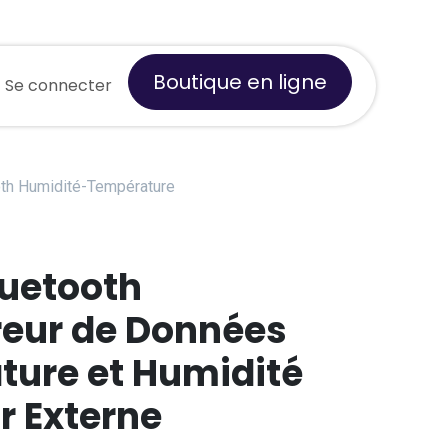
Boutique en ligne
de
Se connecter
À propos de nous
oth Humidité-Température
luetooth
reur de Données
ure et Humidité
r Externe