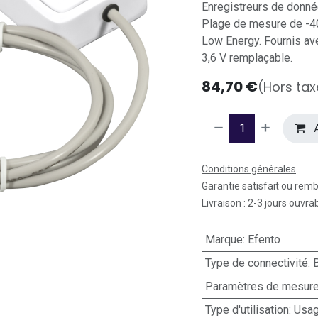
Enregistreurs de donnée
Plage de mesure de -4
Low Energy. Fournis ave
3,6 V remplaçable.
84,70
€
(Hors tax
A
Conditions générales
Garantie satisfait ou rem
Livraison : 2-3 jours ouvra
Marque
:
Efento
Type de connectivité
:
Paramètres de mesur
Type d'utilisation
:
Usag