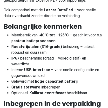
geëxporteerd naar Excel of PDF voor rapportage.
Ook compatibel met de
Lascar DataPad
– voor snelle
data-overdracht zonder directe pc-verbinding.
Belangrijke kenmerken
Meetbereik van
-40°C tot +125°C
– geschikt voor o.a.
pasteurisatieprocessen
Roestvrijstalen (316-grade)
behuizing – uiterst
robuust en duurzaam
IP67
beschermingsgraad – volledig stof- en
waterdicht
Interne
USB-interface
– voor snelle configuratie en
gegevensdownload
Geleverd met
hoge capaciteit batterij
Gratis software
inbegrepen
Optioneel:
Kalibratiecertificaat
beschikbaar
Inbegrepen in de verpakking