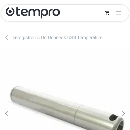
Se rendre au contenu
Enregistreurs De Données USB Température