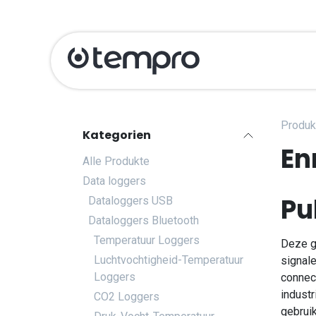
Zum Inhalt springen
Produits
Kali
Produk
Kategorien
En
Alle Produkte
Data loggers
Pu
Dataloggers USB
Dataloggers Bluetooth
Temperatuur Loggers
Deze g
Luchtvochtigheid-Temperatuur
signale
Loggers
connect
indust
CO2 Loggers
gebrui