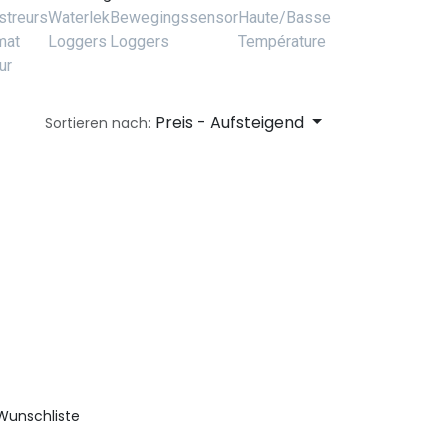
streurs
Waterlek
Bewegingssensor
Haute/Basse
mat
Loggers
Loggers
Température
ur
Preis - Aufsteigend
Sortieren nach:
 Wunschliste