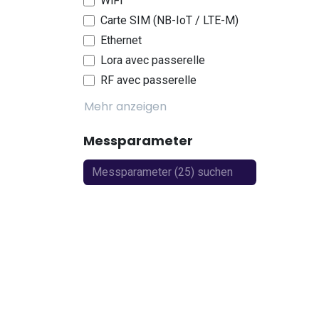
WiFi
Carte SIM (NB-IoT / LTE-M)
Ethernet
Lora avec passerelle
RF avec passerelle
Mehr anzeigen
Messparameter
Trockeneis
Feinstaub
Luftdruck
Temperatur
Luftfeuchtigkeit
CO₂