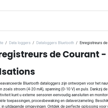
brierungsdienste
Applications
Kontakt
Hilfe
Üb
te
Data loggers
Dataloggers Bluetooth
Enregistreurs de
registreurs de Courant -
lsations
eavanceerde Bluetooth dataloggers zijn ontworpen voor het nau
n zoals stroom (4-20 mA), spanning (0-10 V) en puls. Dankzij de
iviteit kunt u externe sensoren eenvoudig aansluiten en monitor
riële toepassingen, procesbewaking en dataverzameling. Beschi
k in uitdagende omgevingen. Ontdek de perfecte oplossing voor