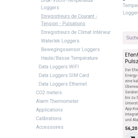
Druk-Vocht-Temperatuur
Temper
Loggers
Logge
Enregistreurs de Courant -
Tension - Pulsations
Enregistreurs de Climat Intérieur
Waterlek Loggers
Bewegingssensor Loggers
Efen
Haute/Basse Température
Puls
Data Loggers WIFI
Der Efe
Data Loggers SIM Card
Energy-
eine ka
Data Loggers Ethernet
Überwa
CO2 meters
Geräten
bis zu 
Alarm Thermometer
Unterst
App-Kon
Applications
Integra
Calibrations
und Al
Accessoires
56,20