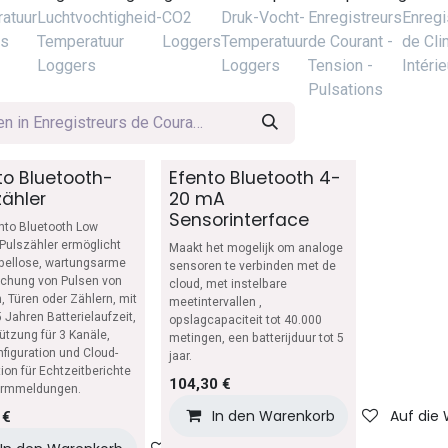
atuur
Luchtvochtigheid-
CO2
Druk-Vocht-
Enregistreurs
Enregi
rs
Temperatuur
Loggers
Temperatuur
de Courant -
de Cli
Loggers
Loggers
Tension -
Intérie
Pulsations
to Bluetooth-
Efento Bluetooth 4-
zähler
20 mA
Sensorinterface
nto Bluetooth Low
Pulszähler ermöglicht
Maakt het mogelijk om analoge
bellose, wartungsarme
sensoren te verbinden met de
chung von Pulsen von
cloud, met instelbare
, Türen oder Zählern, mit
meetintervallen ,
5 Jahren Batterielaufzeit,
opslagcapaciteit tot 40.000
ützung für 3 Kanäle,
metingen, een batterijduur tot 5
figuration und Cloud-
jaar.
tion für Echtzeitberichte
104,30
€
armmeldungen.
In den Warenkorb
Auf die
€