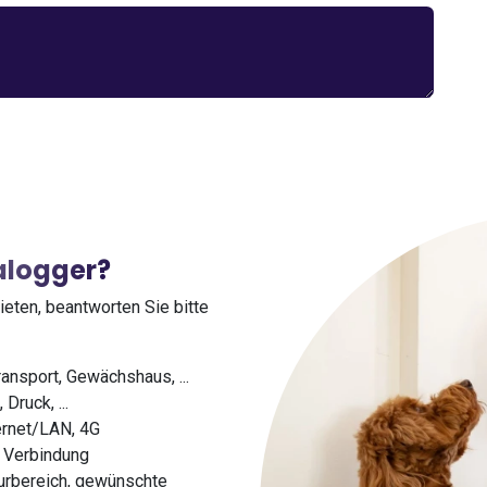
talogger?
eten, beantworten Sie bitte
ansport, Gewächshaus, ...
Druck, ...
ernet/LAN, 4G
e Verbindung
rbereich, gewünschte