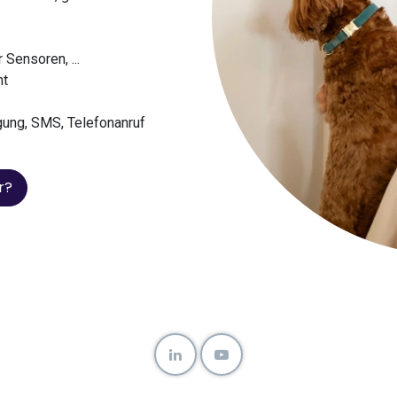
 Sensoren, ...
ht
gung, SMS, Telefonanruf
r?