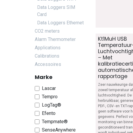
Data Loggers SIM
Card
Data Loggers Ethernet
CO2 meters
Kt1MuH USB
Alarm Thermometer
Temperatuur
Applications
Luchtvochtig
Calibrations
– Met
kalibratiecert
Accessoires
automatisch
rapportage
Marke
Zeer nauwkeurige da
Lascar
zowel temperatuur al
luchtvochtigheid. De 
Tempro
herbruikbaar, genere
LogTag®
PDF-, CSV- en TXT-rap
geen software voor h
Efento
gegevens. Perfect v
Tempmate®
monitoring van binne
geconditioneerd trans
SenseAnywhere
wordt individueel gek