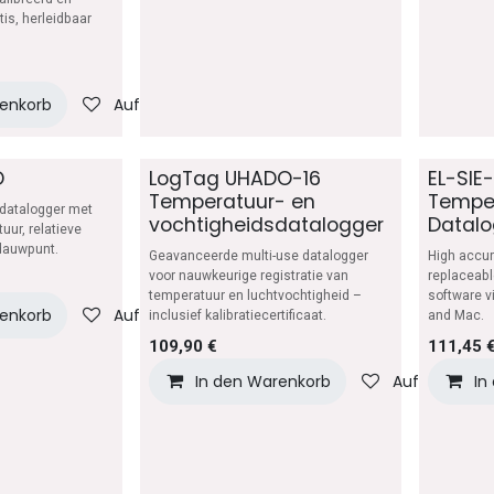
is, herleidbaar
renkorb
Auf die Wunschliste
D
LogTag UHADO-16
EL-SIE
Temperatuur- en
Temper
datalogger met
vochtigheidsdatalogger
Datalo
uur, relatieve
dauwpunt.
Geavanceerde multi-use datalogger
High accur
voor nauwkeurige registratie van
replaceabl
temperatuur en luchtvochtigheid –
software v
renkorb
Auf die Wunschliste
inclusief kalibratiecertificaat.
and Mac.
109,90
€
111,45
In den Warenkorb
Auf die Wuns
In