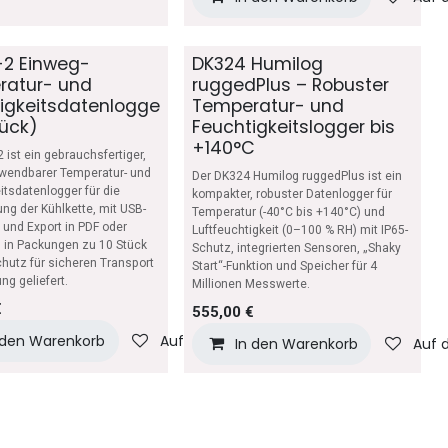
2 Einweg-
DK324 Humilog
ratur- und
ruggedPlus – Robuster
igkeitsdatenlogge
Temperatur- und
tück)
Feuchtigkeitslogger bis
+140°C
 ist ein gebrauchsfertiger,
wendbarer Temperatur- und
Der DK324 Humilog ruggedPlus ist ein
itsdatenlogger für die
kompakter, robuster Datenlogger für
g der Kühlkette, mit USB-
Temperatur (-40°C bis +140°C) und
und Export in PDF oder
Luftfeuchtigkeit (0–100 % RH) mit IP65-
d in Packungen zu 10 Stück
Schutz, integrierten Sensoren, „Shaky
chutz für sicheren Transport
Start“-Funktion und Speicher für 4
chliste
ng geliefert.
Millionen Messwerte.
€
555,00
€
 den Warenkorb
Auf die Wunschliste
In den Warenkorb
Auf 