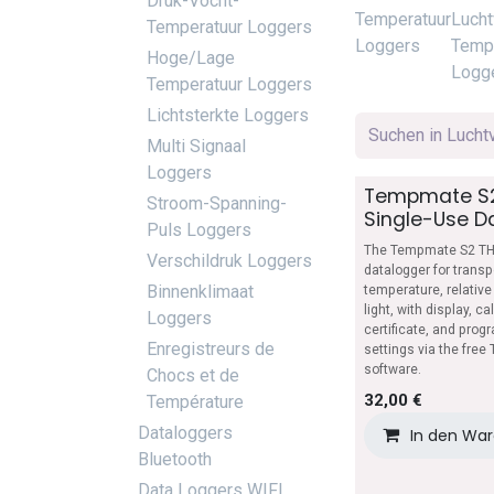
Druk-Vocht-
Temperatuur
Lucht
Temperatuur Loggers
Loggers
Temp
Hoge/Lage
Logg
Temperatuur Loggers
Lichtsterkte Loggers
Multi Signaal
Loggers
Tempmate S2
Stroom-Spanning-
Single-Use D
Puls Loggers
The Tempmate S2 TH 
Verschildruk Loggers
datalogger for transp
Binnenklimaat
temperature, relative
light, with display, ca
Loggers
certificate, and pro
Enregistreurs de
settings via the fre
software.
Chocs et de
32,00
€
Température
Dataloggers
In den Wa
Bluetooth
Data Loggers WIFI