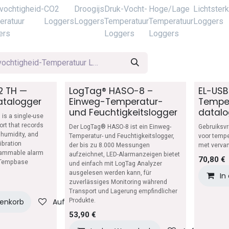
vochtigheid-
CO2
Droogijs
Druk-Vocht-
Hoge/Lage
Lichtsterk
eratuur
Loggers
Loggers
Temperatuur
Temperatuur
Loggers
ers
Loggers
Loggers
 TH —
LogTag® HASO-8 –
EL-USB
atalogger
Einweg-Temperatur-
Tempe
und Feuchtigkeitslogger
datalo
is a single-use
ort that records
Der LogTag® HASO-8 ist ein Einweg-
Gebruiksvr
 humidity, and
Temperatur- und Feuchtigkeitslogger,
voor tempe
libration
der bis zu 8.000 Messungen
met vervan
grammable alarm
aufzeichnet, LED-Alarmanzeigen bietet
70,80
€
e Tempbase
und einfach mit LogTag Analyzer
ausgelesen werden kann, für
In
zuverlässiges Monitoring während
Transport und Lagerung empfindlicher
renkorb
Auf die Wunschliste
Produkte.
53,90
€