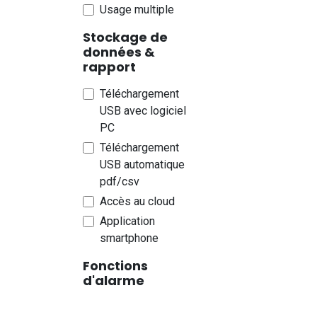
Usage multiple
Erschütterungen
Spannung
Stockage de
données &
Stromstärke
rapport
Impulse
Téléchargement
Standort
USB avec logiciel
Kontakt
PC
Bodenfeuchtigkeit
Téléchargement
Offen/Geschlossen
USB automatique
I/O
pdf/csv
Multisignal
Accès au cloud
CO
Application
Basse température
smartphone
Haute température
Fonctions
Niveau d'eau
d'alarme
Visuel (affichage