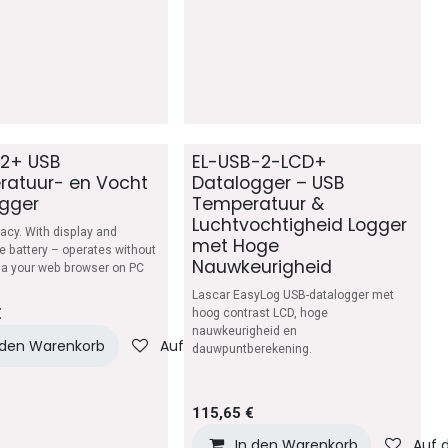
-2+ USB
EL-USB-2-LCD+
atuur- en Vocht
Datalogger – USB
gger
Temperatuur &
Luchtvochtigheid Logger
acy. With display and
met Hoge
e battery – operates without
Nauwkeurigheid
ia your web browser on PC
Lascar EasyLog USB-datalogger met
€
hoog contrast LCD, hoge
nauwkeurigheid en
chliste
 den Warenkorb
Auf die Wunschliste
dauwpuntberekening.
115,65
€
In den Warenkorb
Auf 