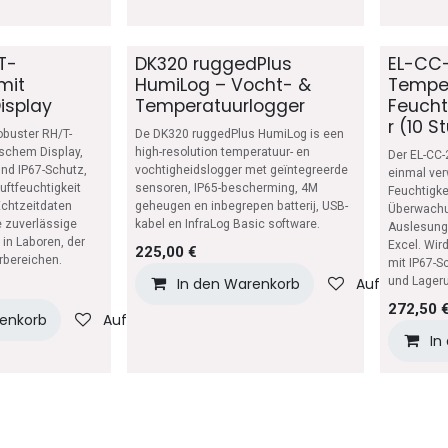
T-
DK320 ruggedPlus
EL-CC-
mit
HumiLog – Vocht- &
Tempe
isplay
Temperatuurlogger
Feucht
r (10 S
robuster RH/T-
De DK320 ruggedPlus HumiLog is een
ischem Display,
high-resolution temperatuur- en
Der EL-CC-2
nd IP67-Schutz,
vochtigheidslogger met geïntegreerde
einmal ver
uftfeuchtigkeit
sensoren, IP65-bescherming, 4M
Feuchtigke
Echtzeitdaten
geheugen en inbegrepen batterij, USB-
Überwachun
ne zuverlässige
kabel en InfraLog Basic software.
Auslesung 
n Laboren, der
Excel. Wir
225,00
€
rbereichen.
mit IP67-S
In den Warenkorb
Auf die Wuns
und Lageru
272,50
renkorb
Auf die Wunschliste
In