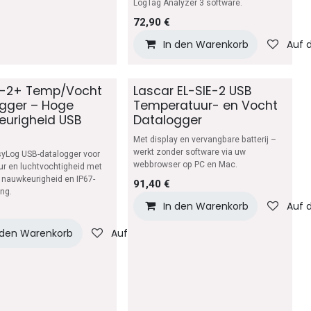
chliste
LogTag Analyzer 3 software.
72,90
€
In den Warenkorb
Auf 
B-2+ Temp/Vocht
Lascar EL-SIE-2 USB
gger – Hoge
Temperatuur- en Vocht
urigheid USB
Datalogger
Met display en vervangbare batterij –
werkt zonder software via uw
yLog USB-datalogger voor
webbrowser op PC en Mac.
r en luchtvochtigheid met
nauwkeurigheid en IP67-
91,40
€
ng.
In den Warenkorb
Auf 
 den Warenkorb
Auf die Wunschliste
chliste