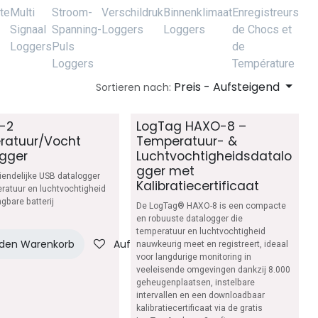
te
Multi
Stroom-
Verschildruk
Binnenklimaat
Enregistreurs
Signaal
Spanning-
Loggers
Loggers
de Chocs et
Loggers
Puls
de
Loggers
Température
Preis - Aufsteigend
Sortieren nach:
-2
LogTag HAXO-8 –
ratuur/Vocht
Temperatuur- &
gger
Luchtvochtigheidsdatalo
gger met
iendelijke USB datalogger
Kalibratiecertificaat
ratuur en luchtvochtigheid
gbare batterij
De LogTag® HAXO-8 is een compacte
en robuuste datalogger die
temperatuur en luchtvochtigheid
 den Warenkorb
Auf die Wunschliste
nauwkeurig meet en registreert, ideaal
voor langdurige monitoring in
veeleisende omgevingen dankzij 8.000
geheugenplaatsen, instelbare
intervallen en een downloadbaar
kalibratiecertificaat via de gratis