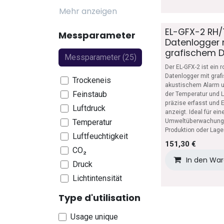
Mehr anzeigen
EL-GFX-2 RH/
Messparameter
Datenlogger 
grafischem D
Der EL-GFX-2 ist ein 
Datenlogger mit graf
Trockeneis
akustischem Alarm u
Feinstaub
der Temperatur und L
präzise erfasst und 
Luftdruck
anzeigt. Ideal für ei
Temperatur
Umweltüberwachung i
Produktion oder Lage
Luftfeuchtigkeit
151,30
€
CO₂
In den Wa
Druck
Lichtintensität
Differenzdruck
Type d'utilisation
Bewegung
Usage unique
Wasserleck