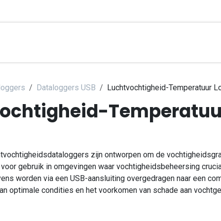
brierungsdienste
Applications
Kontakt
Hilfe
Üb
loggers
Dataloggers USB
Luchtvochtigheid-Temperatuur L
ochtigheid-Temperatuu
chtvochtigheidsdataloggers zijn ontworpen om de vochtigheidsgra
t voor gebruik in omgevingen waar vochtigheidsbeheersing crucia
vens worden via een USB-aansluiting overgedragen naar een com
an optimale condities en het voorkomen van schade aan vochtge