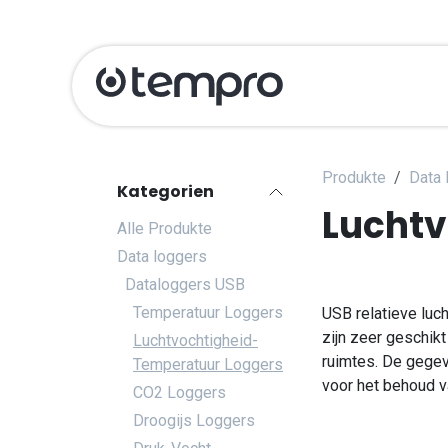
Zum Inhalt springen
Produits
Kali
Produkte
Data 
Kategorien
Luchtv
Alle Produkte
Data loggers
Dataloggers USB
Temperatuur Loggers
​USB relatieve lu
zijn zeer geschik
Luchtvochtigheid-
ruimtes. De gege
Temperatuur Loggers
voor het behoud v
CO2 Loggers
Droogijs Loggers