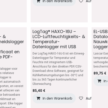
In den Warenkorb
Auf die Wuns
LogTag® HAXO-16U –
EL-US
- &
LCD-Luftfeuchtigkeits- &
Datalo
heidslogger
Temperatur-
Nauwke
Datenlogger mit USB
Logger
ificaat en
Der LogTag HAXO-16U-S ist ein Einweg-
Lascar Eas
e PDF-
Datenlogger für Temperatur und
temperatuu
Feuchte mit integriertem USB-
verhoogde 
Anschluss für den direkten PDF/CSV-
beschermi
talogger voor
Download ohne Software, geeignet für
89,75
€
s relatieve
Kühlkettenumgebungen bis -30°C und
logger is
bis zu 365 Tagen kontinuierlicher
In
ert automatisch
Überwachung.
porten, en vereist
85,40
€
et uitlezen van
oor betrouwbare
In den Warenkorb
Auf die Wuns
nklimaat en
port. Elke logger
alibreerd en