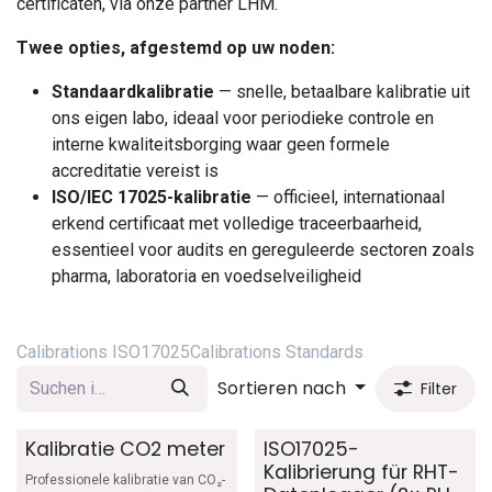
certificaten, via onze partner LHM.
Twee opties, afgestemd op uw noden:
Standaardkalibratie
— snelle, betaalbare kalibratie uit
ons eigen labo, ideaal voor periodieke controle en
interne kwaliteitsborging waar geen formele
accreditatie vereist is
ISO/IEC 17025-kalibratie
— officieel, internationaal
erkend certificaat met volledige traceerbaarheid,
essentieel voor audits en gereguleerde sectoren zoals
pharma, laboratoria en voedselveiligheid
Calibrations ISO17025
Calibrations Standards
Sortieren nach
Filter
Kalibratie CO2 meter
ISO17025-
Kalibrierung für RHT-
Professionele kalibratie van CO₂-