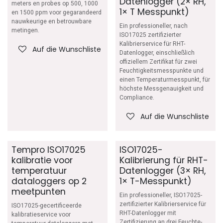
Datenlogger (2× RH,
meters en probes op 500, 1000
1× T Messpunkt)
en 1500 ppm voor gegarandeerd
nauwkeurige en betrouwbare
Ein professioneller, nach
metingen.
ISO17025 zertifizierter
Kalibrierservice für RHT-
Auf die Wunschliste
Datenlogger, einschließlich
offiziellem Zertifikat für zwei
Feuchtigkeitsmesspunkte und
einen Temperaturmesspunkt, für
höchste Messgenauigkeit und
Compliance.
Auf die Wunschliste
Tempro ISO17025
ISO17025-
kalibratie voor
Kalibrierung für RHT-
temperatuur
Datenlogger (3× RH,
dataloggers op 2
1× T-Messpunkt)
meetpunten
Ein professioneller, ISO17025-
zertifizierter Kalibrierservice für
ISO17025-gecertificeerde
RHT-Datenlogger mit
kalibratieservice voor
Zertifizierung an drei Feuchte-