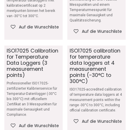
temperatuur dataloggers met
Messpunkten und einem
kalibratiecertificaat op 2
Temperaturmesspunkt für
meetpunten binnen het bereik
maximale Genauigkeit und
van -30°C tot 300°C.
Qualitätssicherung.
Auf die Wunschliste
Auf die Wunschliste
ISO17025 Calibration
ISO17025 calibration
for Temperature
for temperature
Data Loggers (3
data loggers at 4
measurement
measurement
points)
points (-30°C to
300°C)
Professioneller ISO17025-
zertifizierter Kalibrierservice für
ISO17025-accredited calibration
Temperatur-Datenlogger (-30°C
of temperature data loggers at 4
bis 300°C) mit offiziellem
measurement points within the
Zertifikat an 3 Messpunkten für
range -30°C to 300°C, including
maximale Genauigkeit und
official calibration certificate.
Compliance.
Auf die Wunschliste
Auf die Wunschliste