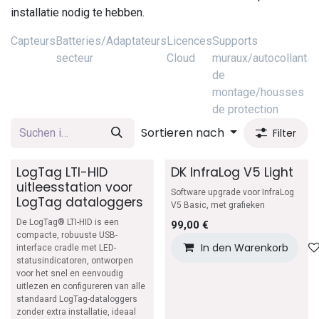
installatie nodig te hebben.
Capteurs
Batteries/Adaptateurs
Licences
Supports
C
secteur
Cloud
muraux/autocollants
S
de
montage/housses
de protection
Sortieren nach
Filter
LogTag LTI-HID
DK InfraLog V5 Light
uitleesstation voor
Software upgrade voor InfraLog
LogTag dataloggers
V5 Basic, met grafieken
De LogTag® LTI-HID is een
99,00
€
compacte, robuuste USB-
In den Warenkorb
interface cradle met LED-
statusindicatoren, ontworpen
voor het snel en eenvoudig
uitlezen en configureren van alle
standaard LogTag-dataloggers
zonder extra installatie, ideaal