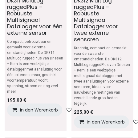
DK311 MultiLog
DK312 MultiLog
ruggedPlus –
ruggedPlus –
Robuuste
Robuuste
Multisignaal
Multisignaal
Datalogger voor één
Datalogger voor
externe sensor
twee externe
sensoren
Compact, betrouwbaar en
gemaakt voor extreme
Krachtig, compact en gemaakt
omstandigheden. De DK311
voor de zwaarste
MultiLog ruggedPlus van Driesen
omstandigheden. De DK312
+ Kern is een veelzijdige
MultiLog ruggedPlus van Driesen
datalogger met aansluiting voor
+ Kern is een veelzijdige
één externe sensor, geschikt
multisignaal datalogger met
voor temperatuur, vocht,
twee aansluitingen voor externe
spanning, stroom en nog veel
sensoren, ideaal voor
meer.
nauwkeurige metingen van
verschillende grootheden
195,00
€
tegelijk.
In den Warenkorb
Auf die Wunschliste
225,00
€
In den Warenkorb