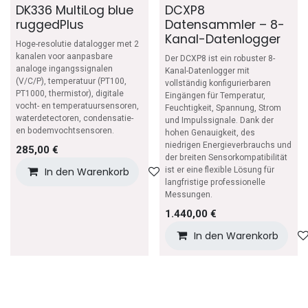
DK336 MultiLog blue
DCXP8
ruggedPlus
Datensammler – 8-
Kanal-Datenlogger
Hoge-resolutie datalogger met 2
kanalen voor aanpasbare
Der DCXP8 ist ein robuster 8-
analoge ingangssignalen
Kanal-Datenlogger mit
(V/C/P), temperatuur (PT100,
vollständig konfigurierbaren
PT1000, thermistor), digitale
Eingängen für Temperatur,
vocht- en temperatuursensoren,
Feuchtigkeit, Spannung, Strom
waterdetectoren, condensatie-
und Impulssignale. Dank der
en bodemvochtsensoren.
hohen Genauigkeit, des
niedrigen Energieverbrauchs und
285,00
€
der breiten Sensor­kompatibilität
In den Warenkorb
ist er eine flexible Lösung für
Auf die Wunschliste
langfristige professionelle
Messungen.
1.440,00
€
In den Warenkorb