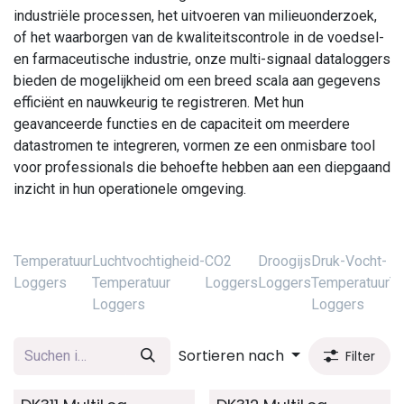
industriële processen, het uitvoeren van milieuonderzoek,
of het waarborgen van de kwaliteitscontrole in de voedsel-
en farmaceutische industrie, onze multi-signaal dataloggers
bieden de mogelijkheid om een breed scala aan gegevens
efficiënt en nauwkeurig te registreren. Met hun
geavanceerde functies en de capaciteit om meerdere
datastromen te integreren, vormen ze een onmisbare tool
voor professionals die behoefte hebben aan een diepgaand
inzicht in hun operationele omgeving.
Temperatuur
Luchtvochtigheid-
CO2
Droogijs
Druk-Vocht-
H
Loggers
Temperatuur
Loggers
Loggers
Temperatuur
Te
Loggers
Loggers
L
Sortieren nach
Filter