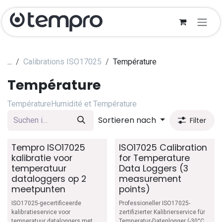
Zum Inhalt springen
...
Calibrations ISO17025
Température
Température
Température
Humidité et Température
Sortieren nach
Filter
Tempro ISO17025
ISO17025 Calibration
kalibratie voor
for Temperature
temperatuur
Data Loggers (3
dataloggers op 2
measurement
meetpunten
points)
ISO17025-gecertificeerde
Professioneller ISO17025-
kalibratieservice voor
zertifizierter Kalibrierservice für
temperatuur dataloggers met
Temperatur-Datenlogger (-30°C