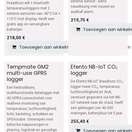
externe sensor - extra
Draadloze wifi + bluetooth
nauwkeurig met visueel en
temperatuurloggers met 2
auditief alarm
externe sensoren van -40°C tot +
110°C met display. Heeft een
219,75
€
gratis app en vervangbare
Toevoegen aan winkel
batterijen.
218,00
€
Toevoegen aan winkelmandje
Toevoegen aan v
Tempmate GM2
Efento NB-IoT CO₂
multi-use GPRS
logger
logger
De Efento NB-IoT draadloze CO₂-
logger meet CO₂, temperatuur,
Een herbruikbare,
luchtvochtigheid en druk,
multifunctionele datalogger met
verstuurt gegevens via het NB-
4G GPRS-connectiviteit voor
IoT netwerk naar de cloud, heeft
realtime monitoring van
een geheugen van 40.000
temperatuur, luchtvochtigheid,
metingen, batterijduur tot 5 jaar.
licht, kanteling, schokken en
GPS-locatie. Ontworpen voor
255,40
€
kritische toepassingen in
pharma, logistiek en gevoelige
Toevoegen aan winkel