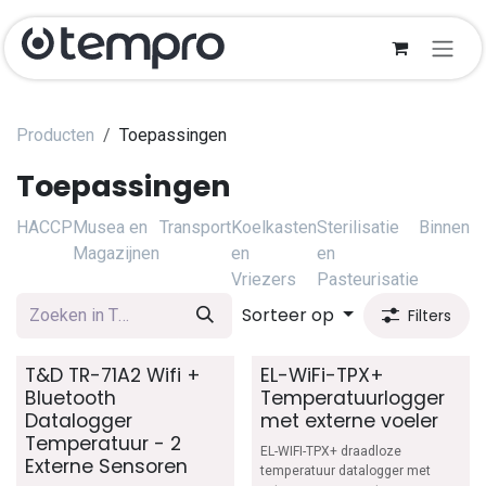
Overslaan naar inhoud
Producten
Toepassingen
Toepassingen
HACCP
Musea en
Transport
Koelkasten
Sterilisatie
Binnenlu
Magazijnen
en
en
Vriezers
Pasteurisatie
Sorteer op
Filters
T&D TR-71A2 Wifi +
EL-WiFi-TPX+
Bluetooth
Temperatuurlogger
Datalogger
met externe voeler
Temperatuur - 2
EL-WIFI-TPX+ draadloze
Externe Sensoren
temperatuur datalogger met