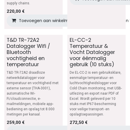
supply chains.
220,00
€
Toevoegen aan winkelmandje
Toevoegen aan v
T&D TR-72A2
EL-CC-2
Datalogger Wifi /
Temperatuur &
Bluetooth
Vocht Datalogger
vochtigheid en
voor éénmalig
temperatuur
gebruik (10 stuks)
T&D TR-72A2 draadloze
De EL-CC-2 is een gebruiksklare,
netwerkdatalogger voor
eenmalige temperatuur- en
temperatuur en vochtigheid met
luchtvochtigheidslogger voor
externe sensor (THA-3001),
Cold Chain monitoring, met USB-
automatische Wi-
uitlezing en export naar PDF of
Fi/cloudconnectie, e-
Excel. Wordt geleverd per 10
mailmeldingen, mobiele app-
stuks met IP67-bescherming
bediening en opslag tot 8.000
voor veilige transport- en
metingen per kanaal.
opslagtoepassingen.
259,00
€
272,50
€