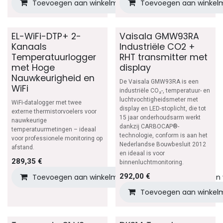
Toevoegen aan winkelmandje
Toevoegen aan winkel
Toevoegen aan v
EL-WiFi-DTP+ 2-
Vaisala GMW93RA
Kanaals
Industriële CO2 +
Temperatuurlogger
RHT transmitter met
met Hoge
display
Nauwkeurigheid en
De Vaisala GMW93RA is een
WiFi
industriële CO₂-, temperatuur- en
luchtvochtigheidsmeter met
WiFi-datalogger met twee
display en LED-stoplicht, die tot
externe thermistorvoelers voor
15 jaar onderhoudsarm werkt
nauwkeurige
dankzij CARBOCAP®-
temperatuurmetingen – ideaal
technologie, conform is aan het
voor professionele monitoring op
Nederlandse Bouwbesluit 2012
afstand.
en ideaal is voor
289,35
€
binnenluchtmonitoring.
292,00
€
Toevoegen aan winkelmandje
Toevoegen aan v
Toevoegen aan winkel