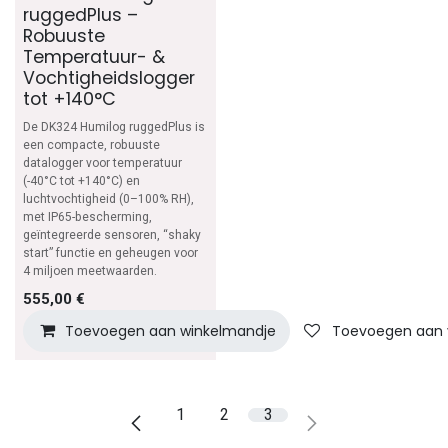
ruggedPlus –
Robuuste
Temperatuur- &
Vochtigheidslogger
tot +140°C
De DK324 Humilog ruggedPlus is
een compacte, robuuste
datalogger voor temperatuur
(-40°C tot +140°C) en
luchtvochtigheid (0–100% RH),
met IP65-bescherming,
geïntegreerde sensoren, “shaky
start” functie en geheugen voor
4 miljoen meetwaarden.
555,00
€
Toevoegen aan winkelmandje
Toevoegen aan v
1
2
3