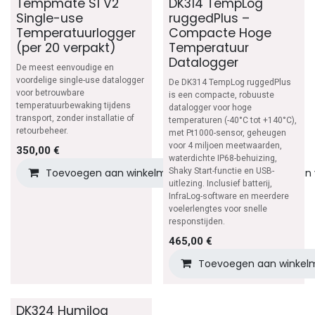
Tempmate S1 V2
DK314 TempLog
Single-use
ruggedPlus –
Temperatuurlogger
Compacte Hoge
(per 20 verpakt)
Temperatuur
Datalogger
De meest eenvoudige en
voordelige single-use datalogger
De DK314 TempLog ruggedPlus
voor betrouwbare
is een compacte, robuuste
temperatuurbewaking tijdens
datalogger voor hoge
transport, zonder installatie of
temperaturen (-40°C tot +140°C),
retourbeheer.
met Pt1000-sensor, geheugen
voor 4 miljoen meetwaarden,
350,00
€
waterdichte IP68-behuizing,
Toevoegen aan winkelmandje
Shaky Start-functie en USB-
Toevoegen aan v
uitlezing. Inclusief batterij,
InfraLog-software en meerdere
voelerlengtes voor snelle
responstijden.
465,00
€
Toevoegen aan winkel
DK324 Humilog