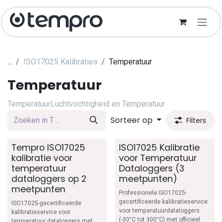
Overslaan naar inhoud
...
ISO17025 Kalibraties
Temperatuur
Temperatuur
Temperatuur
Luchtvochtigheid en Temperatuur
Sorteer op
Filters
Tempro ISO17025
ISO17025 Kalibratie
kalibratie voor
voor Temperatuur
temperatuur
Dataloggers (3
dataloggers op 2
meetpunten)
meetpunten
Professionele ISO17025-
gecertificeerde kalibratieservice
ISO17025-gecertificeerde
voor temperatuurdataloggers
kalibratieservice voor
(-30°C tot 300°C) met officieel
temperatuur dataloggers met