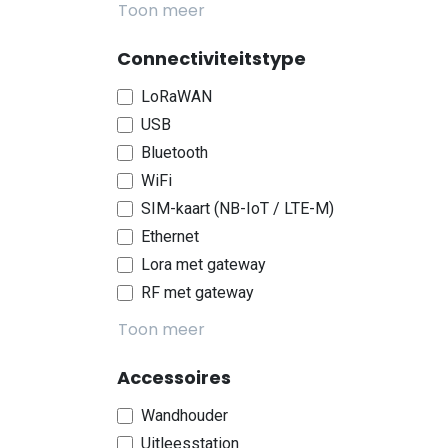
Toon meer
Connectiviteitstype
LoRaWAN
USB
Bluetooth
WiFi
SIM-kaart (NB-IoT / LTE-M)
Ethernet
Lora met gateway
RF met gateway
Toon meer
Accessoires
Wandhouder
Uitleesstation