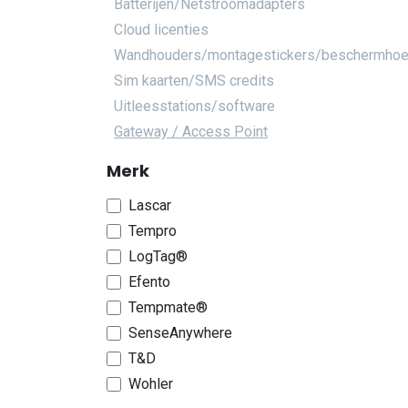
Batterijen/Netstroomadapters
Cloud licenties
Wandhouders/montagestickers/beschermho
Sim kaarten/SMS credits
Uitleesstations/software
Gateway / Access Point
Merk
Lascar
Tempro
LogTag®
Efento
Tempmate®
SenseAnywhere
T&D
Wohler