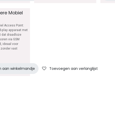
ere Mobiel
el Access Point:
-play apparaat met
 dat draadloze
oren via GSM
, ideaal voor
s zonder vast
 aan winkelmandje
 aan verlanglijst
Toevoegen aan verlanglijst