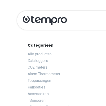
Overslaan naar inhoud
Producten
Ka
Categorieën
Alle producten
Dataloggers
CO2 meters
Alarm Thermometer
Toepassingen
Kalibraties
Accessoires
Sensoren