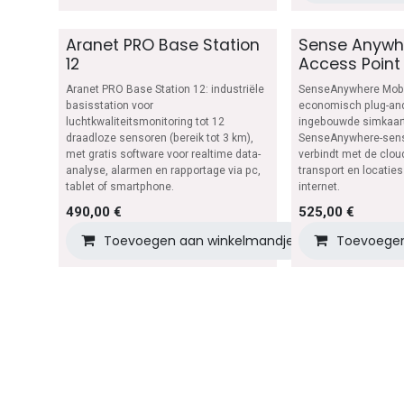
Aranet PRO Base Station
Sense Anywh
12
Access Point
Aranet PRO Base Station 12: industriële
SenseAnywhere Mobi
basisstation voor
economisch plug-and
luchtkwaliteitsmonitoring tot 12
ingebouwde simkaart
draadloze sensoren (bereik tot 3 km),
SenseAnywhere-sens
met gratis software voor realtime data-
verbindt met de cloud
analyse, alarmen en rapportage via pc,
transport en locatie
tablet of smartphone.
internet.
490,00
€
525,00
€
Toevoegen aan winkelmandje
Toevoegen
Toevoegen