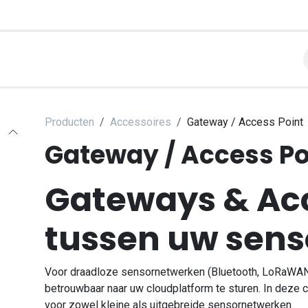
libraties
Toepassingen
Contact
Support
Over
Producten
Accessoires
Gateway / Access Point
Gateway / Access Po
Gateways & Acc
tussen uw sens
Voor draadloze sensornetwerken (Bluetooth, LoRaWAN)
betrouwbaar naar uw cloudplatform te sturen. In deze 
voor zowel kleine als uitgebreide sensornetwerken.