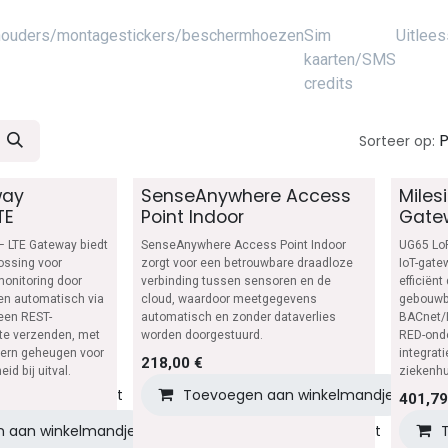
ouders/montagestickers/beschermhoezen
Sim
Uitlees
kaarten/SMS
credits
P
Sorteer op:
way
SenseAnywhere Access
Mile
TE
Point Indoor
Gate
– LTE Gateway biedt
SenseAnywhere Access Point Indoor
UG65 Lo
ossing voor
zorgt voor een betrouwbare draadloze
IoT-gat
monitoring door
verbinding tussen sensoren en de
efficiënt
en automatisch via
cloud, waardoor meetgegevens
gebouwb
 een REST-
automatisch en zonder dataverlies
BACnet/I
 te verzenden, met
worden doorgestuurd.
RED-onde
ntern geheugen voor
integrati
218,00
€
id bij uitval.
ziekenhu
 aan verlanglijst
Toevoegen aan winkelmandje
401,79
 aan winkelmandje
Toevoegen aan verlanglijst