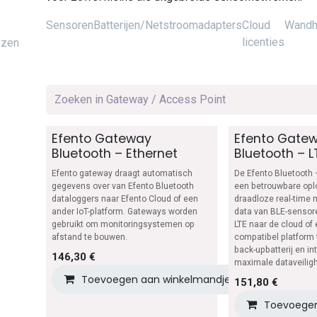
Sensoren
Batterijen/Netstroomadapters
Cloud
Wandh
licenties
ezen
Efento Gateway
Efento Gate
Bluetooth – Ethernet
Bluetooth – L
Efento gateway draagt ​​automatisch
De Efento Bluetooth 
gegevens over van Efento Bluetooth
een betrouwbare opl
dataloggers naar Efento Cloud of een
draadloze real-time 
ander IoT-platform. Gateways worden
data van BLE-sensor
gebruikt om monitoringsystemen op
LTE naar de cloud of
afstand te bouwen.
compatibel platform
back-upbatterij en i
146,30
€
maximale dataveilighe
Toevoegen aan winkelmandje
Toevoegen
151,80
€
Toevoegen