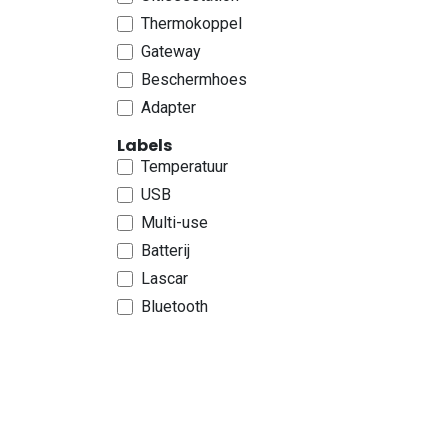
Thermokoppel
Gateway
Beschermhoes
Adapter
Labels
Temperatuur
USB
Multi-use
Batterij
Lascar
Bluetooth
Efento
Datalogger
Externse sensor
Waterlek
Interne sensor