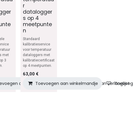
r
gger
datalogger
s op 4
unte
meetpunte
n
ele
Standaard
ervice
kalibratieservice
ratuur
voor temperatuur
s met
dataloggers met
 op 3
kalibratiecertificaat
n.
op 4 meetpunten.
63,00
€
lmandje
evoegen aan winkelmandje
Toevoegen aan verlanglijst
Toevoegen aan winkelmandje
Toevoegen aan verlanglijst
Toevoege