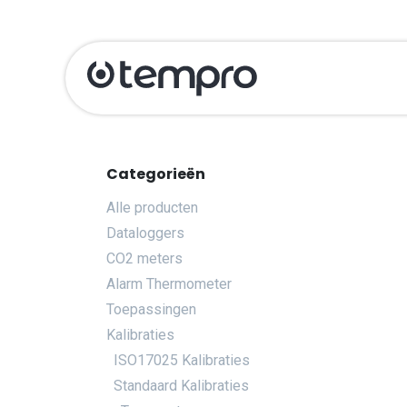
Overslaan naar inhoud
Producten
Ka
Categorieën
Alle producten
Dataloggers
CO2 meters
Alarm Thermometer
Toepassingen
Kalibraties
ISO17025 Kalibraties
Standaard Kalibraties