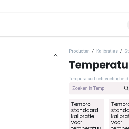
libraties
Toepassingen
Contact
Support
Over
Producten
Kalibraties
St
Temperatu
Temperatuur
Luchtvochtigheid
Tempro
Tempr
standaard
stand
kalibratie
kalibra
voor
voor
temperatuu
tempe