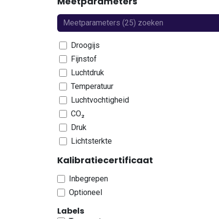
Meetparameters
Droogijs
Fijnstof
Luchtdruk
Temperatuur
Luchtvochtigheid
CO₂
Druk
Lichtsterkte
Verschildruk
Kalibratiecertificaat
Beweging
Inbegrepen
Waterlek
Optioneel
Schokken
Spanning
Labels