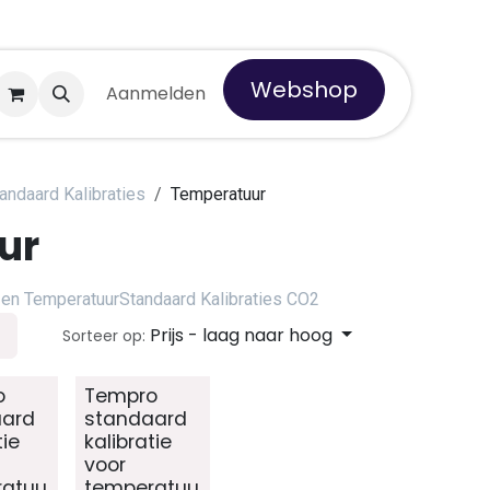
Webshop
 Tempro
Aanmelden
andaard Kalibraties
Temperatuur
ur
 en Temperatuur
Standaard Kalibraties CO2
Prijs - laag naar hoog
Sorteer op:
o
Tempro
aard
standaard
tie
kalibratie
voor
ratuu
temperatuu