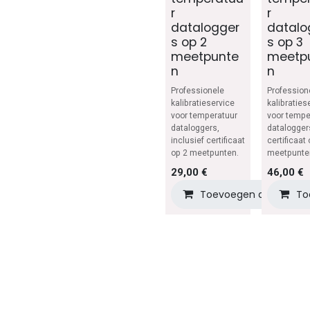
r
r
datalogger
datalo
s op 2
s op 3
meetpunte
meetp
n
n
Professionele
Profession
kalibratieservice
kalibraties
voor temperatuur
voor tempe
dataloggers,
datalogger
inclusief certificaat
certificaat
op 2 meetpunten.
meetpunte
29,00
€
46,00
€
Toevoegen aan winke
To