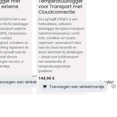
gger met
Temperatuurlogger
 externe
voor Transport met
Cloudconnectie
LT5GEO-E-M is een
De LogTag® LT5GEO is een
re 4G/5G datalogger
herbruikbare, cellulaire
 transport realtime
datalogger die tijdens transport
(GPS), temperatuur
real-time temperatuur, vocht,
e voeler),
licht, schokken en locatie
igheid, schokken en
registreert, automatisch data
telling registreert en
naar de cloud verzendt en
h uploadt naar de
direct alarmeert bij afwijkingen
usief directe
– ideaal voor luchttransport
ngen via sms, e-
van waardevolle of
atsApp.
temperatuurgevoelige
goederen.
Toevoegen aan verlanglijst
144,90
€
evoegen aan winkelmandje
Toevoegen aan verlanglijst
jst
Toevoegen aan winkelmandje