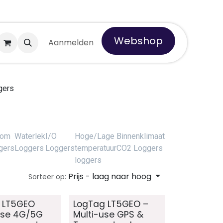
Webshop
 Tempro
Aanmelden
gers
oom
Waterlek
I/O
Hoge/Lage
Binnenklimaat
gers
Loggers
Loggers
temperatuur
CO2 Loggers
loggers
Prijs - laag naar hoog
Sorteer op:
 LT5GEO
LogTag LT5GEO –
use 4G/5G
Multi-use GPS &