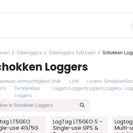
libraties
Toepassingen
Contact
Support
Over
ucten
Dataloggers
Dataloggers SIM kaart
Schokken Log
chokken Loggers
eratuur
Luchtvochtigheid-
Druk
Licht
Locatie
Schokken
Str
ers
Temperatuur
Loggers
Loggers
Loggers
Loggers
Log
Loggers
tag LT5GEO
LogTag LT5GEO S –
Logtag
gle-use 4G/5G
Single-use GPS &
Multi-