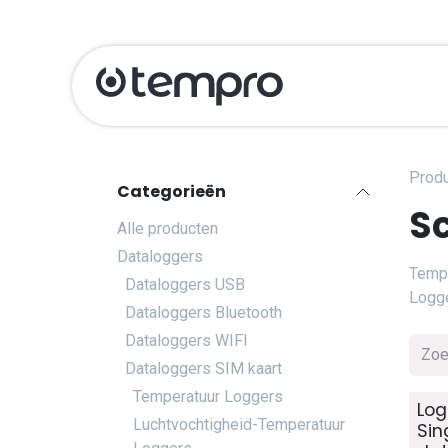
Overslaan naar inhoud
Producten
Ka
Prod
Categorieën
S
Alle producten
Dataloggers
Temp
Dataloggers USB
Logg
Dataloggers Bluetooth
Dataloggers WIFI
Dataloggers SIM kaart
Temperatuur Loggers
Log
Luchtvochtigheid-Temperatuur
Sin