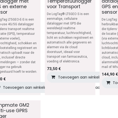
alogger met
Temperatuurlogger
datalo
 en externe
voor Transport
GPS en
sor
sensor
De LogTag® LT5GEO S is een
eenmalige, cellulaire
gTag LT5GEO-E-S is een
De LogTag 
datalogger met GPS die
e-use 4G/5G datalogger
herbruikba
wereldwijd realtime
ijdens transport realtime
die tijdens
temperatuur, luchtvochtigheid,
catie (GPS), temperatuur
de locatie 
licht en schokken registreert en
externe voeler),
(via extern
automatisch alle gegevens en
vochtigheid, schokken en
luchtvocht
alarmen via de cloud
blootstelling registreert en
lichtbloots
doorstuurt, ideaal voor
atisch uploadt naar de
automatisc
transport van farmaceutica,
, inclusief directe
cloud, incl
voeding of elektronica.
meldingen — zonder dat
alarmmeldi
gger na gebruik
mail of Wh
73,50
€
gestuurd hoeft te worden.
144,90
€
Toevoegen aan winkelmandje
90
€
To
Toevoegen aan winkelmandje
Toevoegen aan verlangli
mpmate GM2
ti-use GPRS
ger