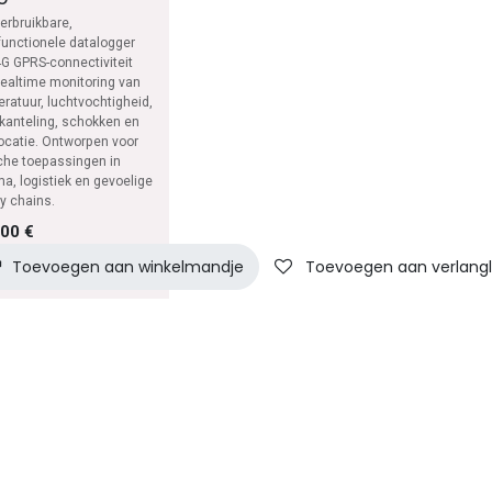
erbruikbare,
functionele datalogger
G GPRS-connectiviteit
realtime monitoring van
ratuur, luchtvochtigheid,
, kanteling, schokken en
ocatie. Ontworpen voor
sche toepassingen in
a, logistiek en gevoelige
y chains.
,00
€
Toevoegen aan winkelmandje
Toevoegen aan verlangli