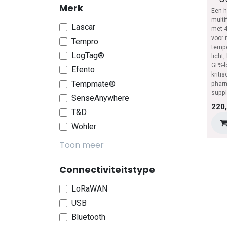
Merk
Een h
multi
Lascar
met 4
voor 
Tempro
tempe
LogTag®
licht
GPS-l
Efento
kriti
Tempmate®
pharm
suppl
SenseAnywhere
220
T&D
Wohler
Toon meer
Connectiviteitstype
LoRaWAN
USB
Bluetooth