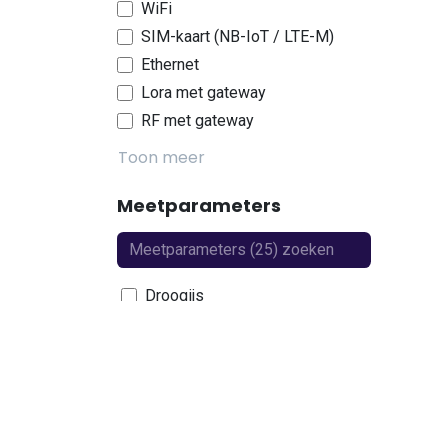
WiFi
SIM-kaart (NB-IoT / LTE-M)
Ethernet
Lora met gateway
RF met gateway
Toon meer
Meetparameters
Droogijs
Fijnstof
Luchtdruk
Temperatuur
Luchtvochtigheid
CO₂