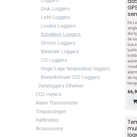
Loggers
dat
GPS
Druk Loggers
sen
Licht Loggers
De Lo
Locatie Loggers
singl
Schokken Loggers
die t
de lo
Stroom Loggers
(via 
lucht
Waterlek Loggers
licht
I/O Loggers
autom
cloud
Hoge/Lage temperatuur loggers
alarm
Binnenklimaat CO2 Loggers
de lo
terug
Dataloggers Ethernet
66,
CO2 meters
Alarm Thermometer
Toepassingen
Kalibraties
Te
mul
Accessoires
log