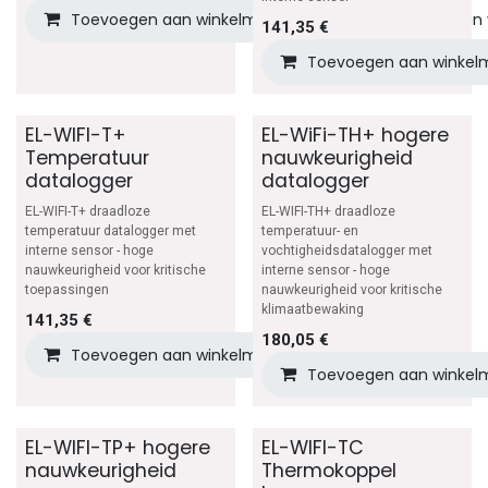
Toevoegen aan winkelmandje
Toevoegen aan v
141,35
€
Toevoegen aan winkel
EL-WIFI-T+
EL-WiFi-TH+ hogere
Temperatuur
nauwkeurigheid
datalogger
datalogger
EL-WIFI-T+ draadloze
EL-WIFI-TH+ draadloze
temperatuur datalogger met
temperatuur- en
interne sensor - hoge
vochtigheidsdatalogger met
nauwkeurigheid voor kritische
interne sensor - hoge
toepassingen
nauwkeurigheid voor kritische
klimaatbewaking
141,35
€
180,05
€
Toevoegen aan winkelmandje
Toevoegen aan v
Toevoegen aan winkel
EL-WIFI-TP+ hogere
EL-WIFI-TC
nauwkeurigheid
Thermokoppel