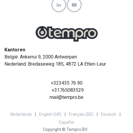
Kantoren
België: Ankerrui 9, 2000 Antwerpen
Nederland: Bredaseweg 185, 4872 LA Etten-Leur
+323435 76 90
+31765083529
mail@tempro.be
Nederlands
|
English (UK)
|
Français (BE)
|
Deutsch
|
Español
Copyright © Tempro BV