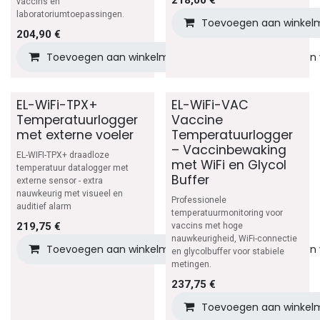
vaccins en
laboratoriumtoepassingen.
Toevoegen aan winkel
204,90
€
Toevoegen aan winkelmandje
Toevoegen aan v
EL-WiFi-TPX+
EL-WiFi-VAC
Temperatuurlogger
Vaccine
met externe voeler
Temperatuurlogger
– Vaccinbewaking
EL-WIFI-TPX+ draadloze
met WiFi en Glycol
temperatuur datalogger met
Buffer
externe sensor - extra
nauwkeurig met visueel en
Professionele
auditief alarm
temperatuurmonitoring voor
219,75
€
vaccins met hoge
nauwkeurigheid, WiFi-connectie
Toevoegen aan winkelmandje
Toevoegen aan v
en glycolbuffer voor stabiele
metingen.
237,75
€
Toevoegen aan winkel