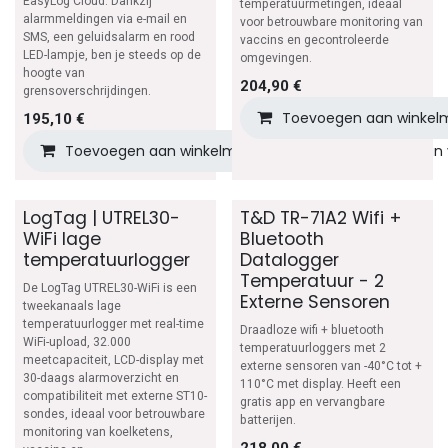
EasyLog Cloud. Dankzij
temperatuurmetingen, ideaal
alarmmeldingen via e-mail en
voor betrouwbare monitoring van
SMS, een geluidsalarm en rood
vaccins en gecontroleerde
LED-lampje, ben je steeds op de
omgevingen.
hoogte van
204,90
€
grensoverschrijdingen.
Toevoegen aan winkel
195,10
€
Toevoegen aan winkelmandje
Toevoegen aan v
LogTag | UTREL30-
T&D TR-71A2 Wifi +
WiFi lage
Bluetooth
temperatuurlogger
Datalogger
Temperatuur - 2
De LogTag UTREL30-WiFi is een
Externe Sensoren
tweekanaals lage
temperatuurlogger met real-time
Draadloze wifi + bluetooth
WiFi-upload, 32.000
temperatuurloggers met 2
meetcapaciteit, LCD-display met
externe sensoren van -40°C tot +
30-daags alarmoverzicht en
110°C met display. Heeft een
compatibiliteit met externe ST10-
gratis app en vervangbare
sondes, ideaal voor betrouwbare
batterijen.
monitoring van koelketens,
218,00
€