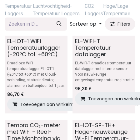
Temperatuur
Luchtvochtigheid-
CO2
Hoge/Lage
Loggers
Temperatuur Loggers
Loggers
Temperatuur
Sorteer op
Filters
EL-IOT-1 WiFi
EL-WiFi-T
Temperatuurlogger
Temperatuur
(-20°C tot +60°C)
datalogger
Draadloze WiFi
EL-WiFi-T draadloze temperatuur
temperatuurlogger EL-IOT-1
datalogger met interne sensor -
(-20°C tot +60°C) met Cloud-
Voor nauwkeurige
verbinding, statusindicator,
omgevingstemperatuurregistratie.
alarmen en batterijduur tot 1 jaar.
95,30
€
86,70
€
Toevoegen aan winkel
Toevoegen aan winkelmandje
Toevoegen aan v
Tempro CO₂-meter
EL-IOT-SP-TH+
met WiFi – Real-
Hoge-nauwkeurige
Time Monitoring via
Wi-Fi Temperatuur-