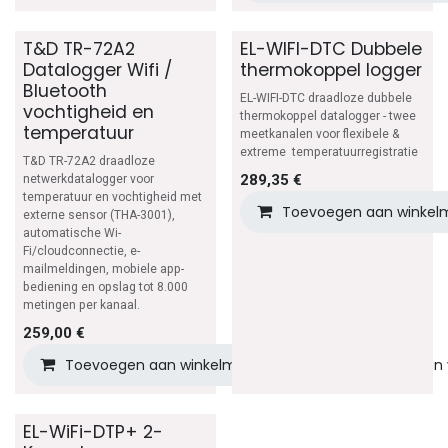
T&D TR-72A2
EL-WIFI-DTC Dubbele
Datalogger Wifi /
thermokoppel logger
Bluetooth
EL-WIFI-DTC draadloze dubbele
vochtigheid en
thermokoppel datalogger - twee
temperatuur
meetkanalen voor flexibele &
extreme temperatuurregistratie
T&D TR-72A2 draadloze
289,35
€
netwerkdatalogger voor
temperatuur en vochtigheid met
Toevoegen aan winkel
externe sensor (THA-3001),
automatische Wi-
Fi/cloudconnectie, e-
mailmeldingen, mobiele app-
bediening en opslag tot 8.000
metingen per kanaal.
259,00
€
Toevoegen aan winkelmandje
Toevoegen aan v
EL-WiFi-DTP+ 2-