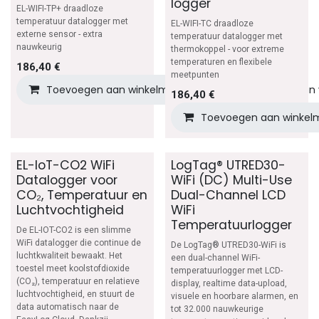
logger
EL-WIFI-TP+ draadloze
temperatuur datalogger met
EL-WIFI-TC draadloze
externe sensor - extra
temperatuur datalogger met
nauwkeurig
thermokoppel - voor extreme
temperaturen en flexibele
186,40
€
meetpunten
Toevoegen aan winkelmandje
Toevoegen aan v
186,40
€
Toevoegen aan winkel
EL-IoT-CO2 WiFi
LogTag® UTRED30-
Datalogger voor
WiFi (DC) Multi-Use
CO₂, Temperatuur en
Dual-Channel LCD
Luchtvochtigheid
WiFi
Temperatuurlogger
De EL-IOT-CO2 is een slimme
WiFi datalogger die continue de
De LogTag® UTRED30-WiFi is
luchtkwaliteit bewaakt. Het
een dual-channel WiFi-
toestel meet koolstofdioxide
temperatuurlogger met LCD-
(CO₂), temperatuur en relatieve
display, realtime data-upload,
luchtvochtigheid, en stuurt de
visuele en hoorbare alarmen, en
data automatisch naar de
tot 32.000 nauwkeurige