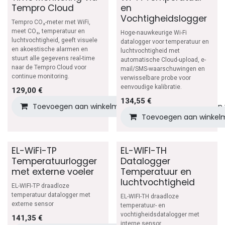
Tempro Cloud
en
Vochtigheidslogger
Tempro CO₂-meter met WiFi,
meet CO₂, temperatuur en
Hoge-nauwkeurige Wi-Fi
luchtvochtigheid, geeft visuele
datalogger voor temperatuur en
en akoestische alarmen en
luchtvochtigheid met
stuurt alle gegevens real-time
automatische Cloud-upload, e-
naar de Tempro Cloud voor
mail/SMS-waarschuwingen en
continue monitoring.
verwisselbare probe voor
eenvoudige kalibratie.
129,00
€
134,55
€
Toevoegen aan winkelmandje
Toevoegen aan v
Toevoegen aan winkel
EL-WiFi-TP
EL-WIFI-TH
Temperatuurlogger
Datalogger
met externe voeler
Temperatuur en
luchtvochtigheid
EL-WIFI-TP draadloze
temperatuur datalogger met
EL-WIFI-TH draadloze
externe sensor
temperatuur- en
vochtigheidsdatalogger met
141,35
€
interne sensor