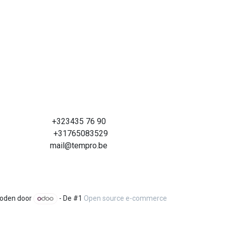
+323435 76 90
+31765083529
mail@tempro.be
oden door
- De #1
Open source e-commerce