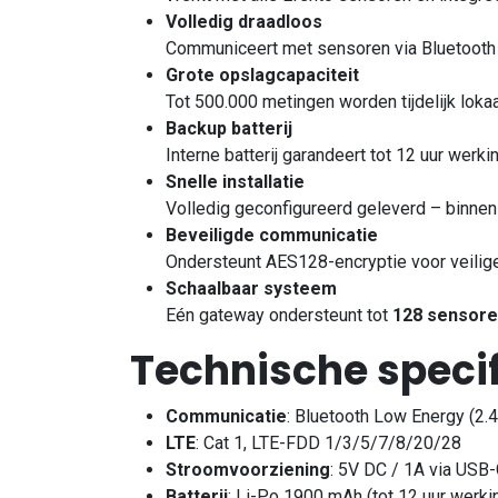
Volledig draadloos
Communiceert met sensoren via Bluetooth L
Grote opslagcapaciteit
Tot 500.000 metingen worden tijdelijk loka
Backup batterij
Interne batterij garandeert tot 12 uur werki
Snelle installatie
Volledig geconfigureerd geleverd – binnen 
Beveiligde communicatie
Ondersteunt AES128-encryptie voor veilig
Schaalbaar systeem
Eén gateway ondersteunt tot
128 sensor
Technische specif
Communicatie
: Bluetooth Low Energy (2.
LTE
: Cat 1, LTE-FDD 1/3/5/7/8/20/28
Stroomvoorziening
: 5V DC / 1A via USB
Batterij
: Li-Po 1900 mAh (tot 12 uur werking