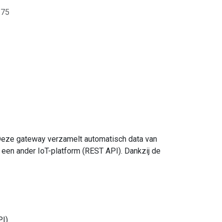
275
 Deze gateway verzamelt automatisch data van
 een ander IoT-platform (REST API). Dankzij de
I).