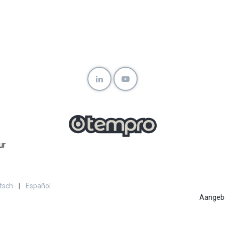
ur
tsch
|
Español
Aangeb