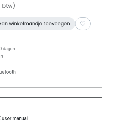
f btw)
an winkelmandje toevoegen
30 dagen
en
uetooth
 user manual