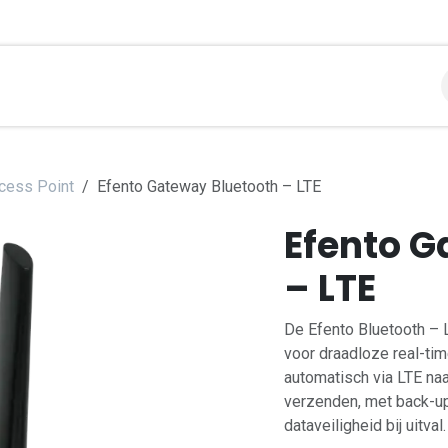
libraties
Toepassingen
Contact
Support
Over
cess Point
Efento Gateway Bluetooth – LTE
Efento G
– LTE
De Efento Bluetooth – 
voor draadloze real-ti
automatisch via LTE na
verzenden, met back-up
dataveiligheid bij uitval.