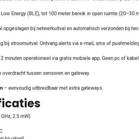
ow Energy (BLE), tot 100 meter bereik in open ruimte (20–30 m
al opgeslagen bij netwerkuitval en automatisch verzonden bij hers
ng bij stroomuitval. Ontvang alerts via e-mail, sms of pushmeldin
2 minuten operationeel via gratis mobiele app. Geen pc of kabel
e overdracht tussen sensoren en gateway.
en
– eenvoudig uitbreidbaar met extra gateways.
icaties
4 GHz, 2.5 mW)
-C
 bij uitval)