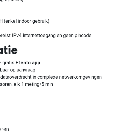
H (enkel indoor gebruik)
ereist IPv4 internettoegang en geen pincode
atie
e gratis
Efento app
baar op aanvraag
e dataoverdracht in complexe netwerkomgevingen
soren, elk 1 meting/5 min
eren