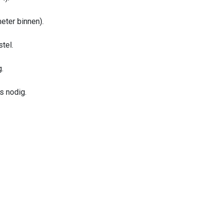
eter binnen).
tel.
g.
s nodig.