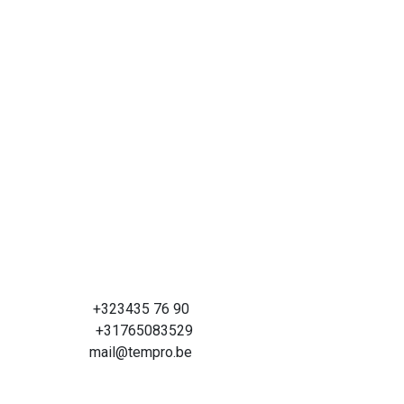
+323435 76 90
+31765083529
mail@tempro.be