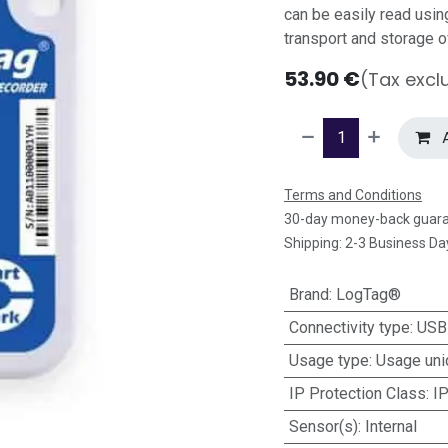
can be easily read usin
transport and storage o
53.90
€
(Tax excl
A
Terms and Conditions
30-day money-back guar
Shipping: 2-3 Business Da
Brand
:
LogTag®
Connectivity type
:
USB
Usage type
:
Usage uni
IP Protection Class
:
I
Sensor(s)
:
Internal