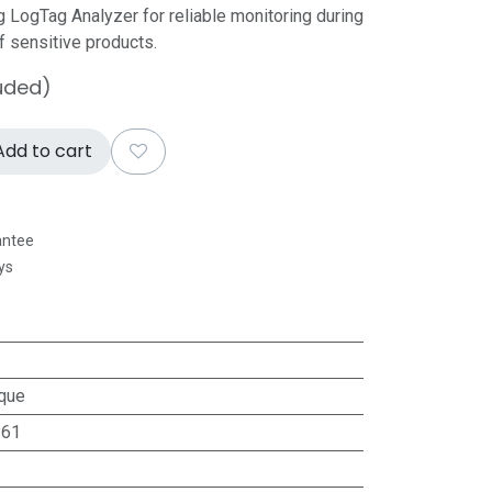
g LogTag Analyzer for reliable monitoring during
f sensitive products.
uded)
dd to cart
antee
ys
que
P61