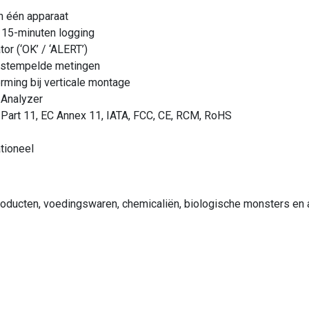
n één apparaat
j 15-minuten logging
or (‘OK’ / ‘ALERT’)
dgestempelde metingen
ming bij verticale montage
 Analyzer
 Part 11, EC Annex 11, IATA, FCC, CE, RCM, RoHS
tioneel
producten, voedingswaren, chemicaliën, biologische monsters e