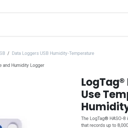
ibration services
Applications
Contact
Help
Ab
USB
Data Loggers USB Humidity-Temperature
 and Humidity Logger
LogTag® 
Use Tem
Humidity
The LogTag® HASO-8 is
that records up to 8,00