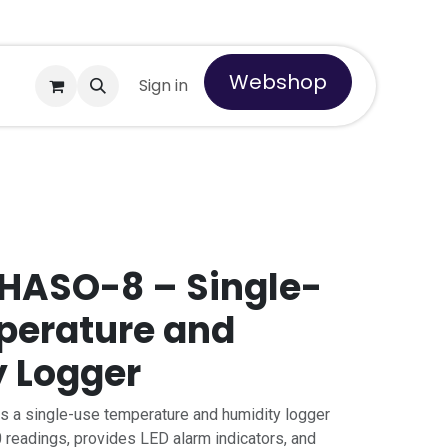
Webshop
out us
Sign in
HASO-8 – Single-
perature and
 Logger
 a single-use temperature and humidity logger
0 readings, provides LED alarm indicators, and