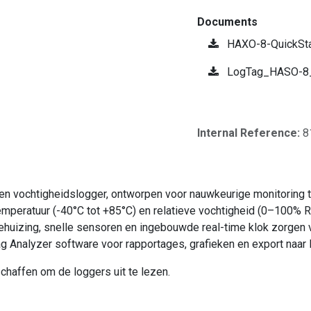
Documents
HAXO-8-QuickSta
LogTag_HASO-8_
Internal Reference:
8
 vochtigheidslogger, ontworpen voor nauwkeurige monitoring ti
emperatuur (-40°C tot +85°C) en relatieve vochtigheid (0–100% RH
behuizing, snelle sensoren en ingebouwde real-time klok zorge
ag Analyzer software voor rapportages, grafieken en export naar 
schaffen om de loggers uit te lezen.