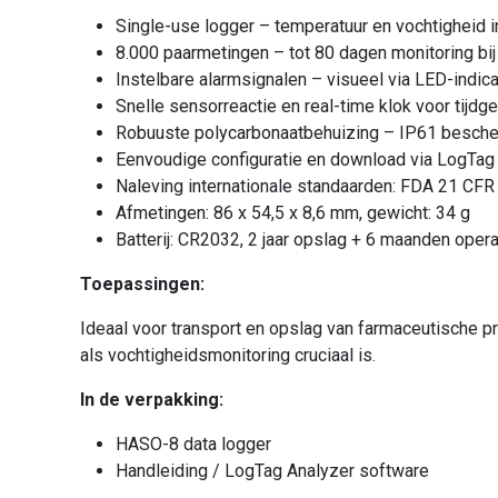
Single-use logger – temperatuur en vochtigheid i
8.000 paarmetingen – tot 80 dagen monitoring bi
Instelbare alarmsignalen – visueel via LED-indicat
Snelle sensorreactie en real-time klok voor tij
Robuuste polycarbonaatbehuizing – IP61 bescher
Eenvoudige configuratie en download via LogTag
Naleving internationale standaarden: FDA 21 CFR
Afmetingen: 86 x 54,5 x 8,6 mm, gewicht: 34 g
Batterij: CR2032, 2 jaar opslag + 6 maanden opera
Toepassingen:
Ideaal voor transport en opslag van farmaceutische 
als vochtigheidsmonitoring cruciaal is.
In de verpakking:
HASO-8 data logger
Handleiding / LogTag Analyzer software