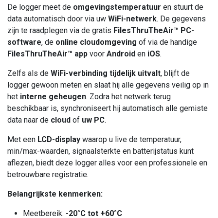
De logger meet de
omgevingstemperatuur
en stuurt de
data automatisch door via uw
WiFi-netwerk
. De gegevens
zijn te raadplegen via de gratis
FilesThruTheAir™ PC-
software
, de
online cloudomgeving
of via de handige
FilesThruTheAir™ app
voor
Android
en
iOS
.
Zelfs als de
WiFi-verbinding tijdelijk uitvalt
, blijft de
logger gewoon meten en slaat hij alle gegevens veilig op in
het
interne geheugen
. Zodra het netwerk terug
beschikbaar is, synchroniseert hij automatisch alle gemiste
data naar de
cloud
of
uw PC
.
Met een
LCD-display
waarop u live de temperatuur,
min/max-waarden, signaalsterkte en batterijstatus kunt
aflezen, biedt deze logger alles voor een professionele en
betrouwbare registratie.
Belangrijkste kenmerken:
Meetbereik:
-20°C tot +60°C