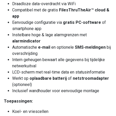
Draadloze data-overdracht via WiFi
Compatibel met de gratis
FilesThruTheAir™ cloud &
app
Eenvoudige configuratie via
gratis PC-software
of
smartphone app
Instelbare hoge & lage alarmgrenzen met
alarmindicator
Automatische
e-mail
en optionele
SMS-meldingen
bij
overschrijding
Intern geheugen bewaart alle gegevens bij tijdelijke
netwerkuitval
LCD-scherm met real-time data en statusinformatie
Werkt op
oplaadbare batterij
of
netstroomadapter
(optioneel)
Inclusief wandhouder voor eenvoudige montage
Toepassingen:
Koel- en vriescellen