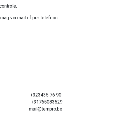
controle.
raag via mail of per telefoon.
+323435 76 90
+31765083529
mail@tempro.be