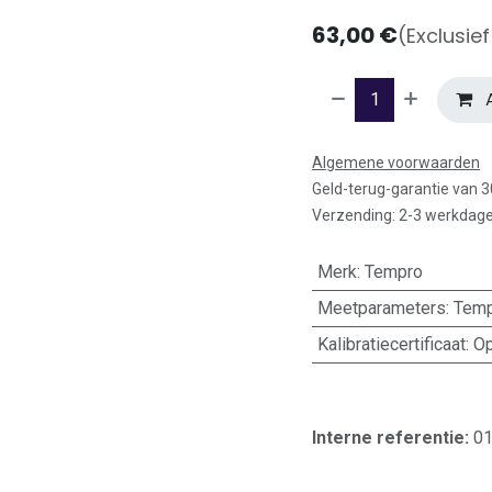
63,00
€
(Exclusie
A
Algemene voorwaarden
Geld-terug-garantie van 
Verzending: 2-3 werkdag
Merk
:
Tempro
Meetparameters
:
Temp
Kalibratiecertificaat
:
Op
Interne referentie:
0