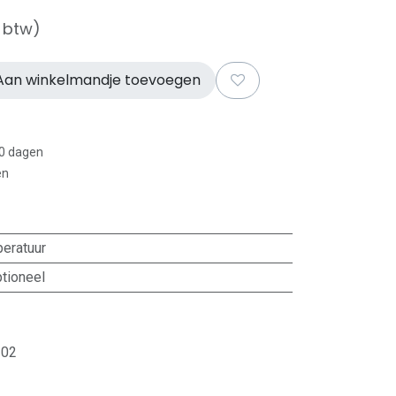
f btw)
an winkelmandje toevoegen
30 dagen
en
eratuur
tioneel
102