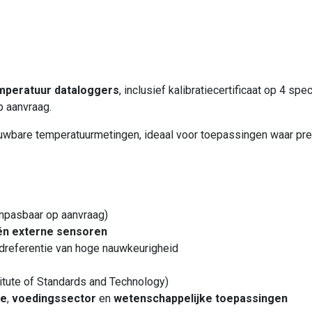
emperatuur dataloggers
, inclusief kalibratiecertificaat op 4 sp
p aanvraag.
wbare temperatuurmetingen, ideaal voor toepassingen waar preci
npasbaar op aanvraag)
én externe sensoren
rdreferentie van hoge nauwkeurigheid
titute of Standards and Technology)
le
,
voedingssector
en
wetenschappelijke toepassingen