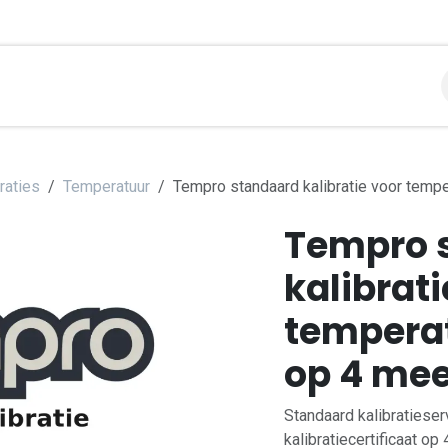
libraties
Toepassingen
Contact
Support
Over
raties
Temperatuur
Tempro standaard kalibratie voor temp
Tempro 
kalibrati
tempera
op 4 me
Standaard kalibratiese
kalibratiecertificaat op