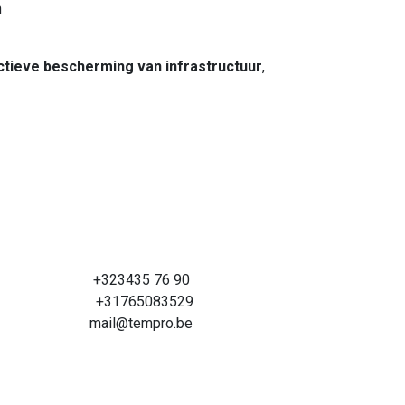
n
ctieve bescherming van infrastructuur
,
+323435 76 90
+31765083529
mail@tempro.be