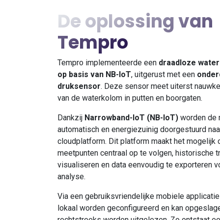
De oplossing van
Tempro
Tempro implementeerde een
draadloze water
op basis van NB-IoT
, uitgerust met een
onder
druksensor
. Deze sensor meet uiterst nauwke
van de waterkolom in putten en boorgaten.
Dankzij
Narrowband-IoT (NB-IoT)
worden de
automatisch en energiezuinig doorgestuurd naa
cloudplatform. Dit platform maakt het mogelijk 
meetpunten centraal op te volgen, historische t
visualiseren en data eenvoudig te exporteren v
analyse.
Via een gebruiksvriendelijke mobiele applicatie
lokaal worden geconfigureerd en kan opgeslag
rechtstreeks worden uitgelezen. Zo ontstaat ee