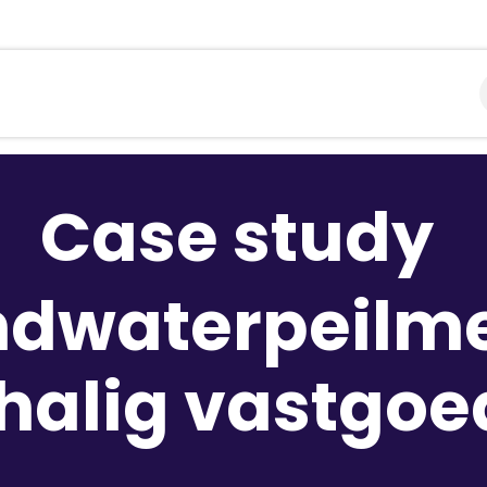
libraties
Toepassingen
Contact
Support
Over
Case study
ndwaterpeilme
halig vastgoe