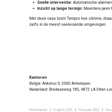
Snelle interventie:
Automatische alarmen z
Inzicht op lange termijn:
Meerdere jaren h
Met deze case toont Tempro hoe slimme, draad
zelfs in de meest veeleisende omgevingen.
Kantoren
België: Ankerrui 9, 2000 Antwerpen
Nederland: Bredaseweg 185, 4872 LA Etten-Le
Nederlands
|
English (UK)
|
Français (BE)
|
Deu