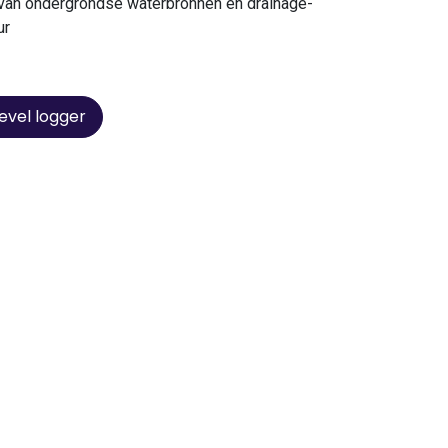
van ondergrondse waterbronnen en drainage-
ur
evel logger