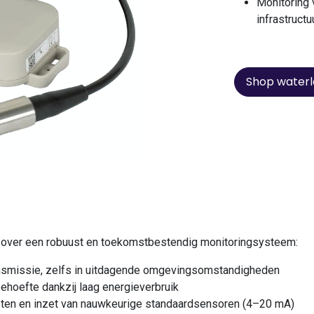
Monitoring 
infrastructu
Shop waterl
 over een robuust en toekomstbestendig monitoringsysteem:
nsmissie, zelfs in uitdagende omgevingsomstandigheden
hoefte dankzij laag energieverbruik
en en inzet van nauwkeurige standaardsensoren (4–20 mA)