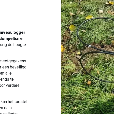
niveaulogger
dompelbare
urig de hoogte
 meetgegevens
r een beveiligd
om alle
rends te
oor verdere
 kan het toestel
en data
n volledig