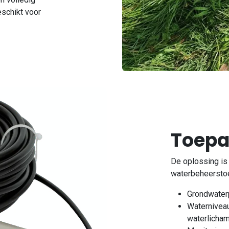
schikt voor
Toepa
De oplossing is 
waterbeheersto
Grondwaterp
Waterniveau
waterlicha