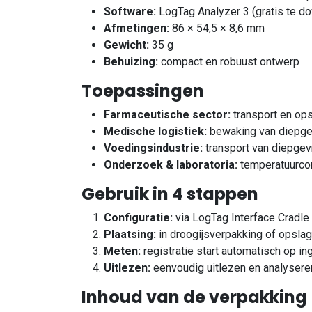
Software:
LogTag Analyzer 3 (gratis te d
Afmetingen:
86 × 54,5 × 8,6 mm
Gewicht:
35 g
Behuizing:
compact en robuust ontwerp
Toepassingen
Farmaceutische sector:
transport en ops
Medische logistiek:
bewaking van diepgev
Voedingsindustrie:
transport van diepgev
Onderzoek & laboratoria:
temperatuurcon
Gebruik in 4 stappen
Configuratie:
via LogTag Interface Cradle
Plaatsing:
in droogijsverpakking of opsla
Meten:
registratie start automatisch op in
Uitlezen:
eenvoudig uitlezen en analysere
Inhoud van de verpakking