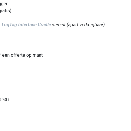
gger
ratis)
n
LogTag Interface Cradle
vereist (apart verkrijgbaar).
 een offerte op maat.
eren