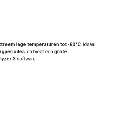
xtreem lage temperaturen tot -80 °C
, ideaal
lagperiodes
, en biedt een
grote
lyzer 3
software.