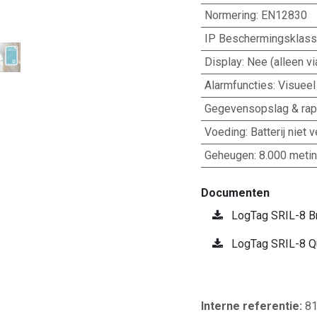
Normering
:
EN12830
IP Beschermingsklas
Display
:
Nee (alleen v
Alarmfuncties
:
Visueel
Gegevensopslag & rap
Voeding
:
Batterij niet 
Geheugen
:
8.000 meti
Documenten
LogTag SRIL-8 B
LogTag SRIL-8 Qu
Interne referentie:
8