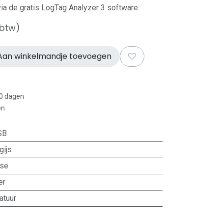
 via de gratis LogTag Analyzer 3 software.
 btw)
an winkelmandje toevoegen
30 dagen
en
SB
gijs
use
er
atuur