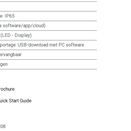
se
:
IP65
ia software/app/cloud)
 (LED - Display)
portage
:
USB-download met PC software
vervangbaar
ngen
rochure
ick Start Guide
108