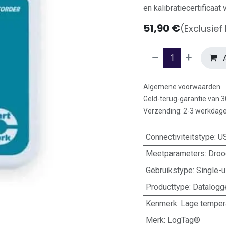
en kalibratiecertificaat
51,90
€
(Exclusief
A
Algemene voorwaarden
Geld-terug-garantie van 
Verzending: 2-3 werkdag
Connectiviteitstype
:
U
Meetparameters
:
Droo
Gebruikstype
:
Single-
Producttype
:
Datalogg
Kenmerk
:
Lage temper
Merk
:
LogTag®