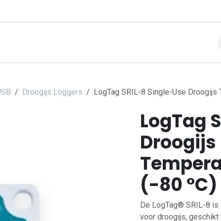
libraties
Toepassingen
Contact
Support
Over
USB
Droogijs Loggers
LogTag SRIL-8 Single-Use Droogijs 
LogTag S
Droogijs
Tempera
(-80 °C)
De LogTag® SRIL-8 is 
voor droogijs, geschikt