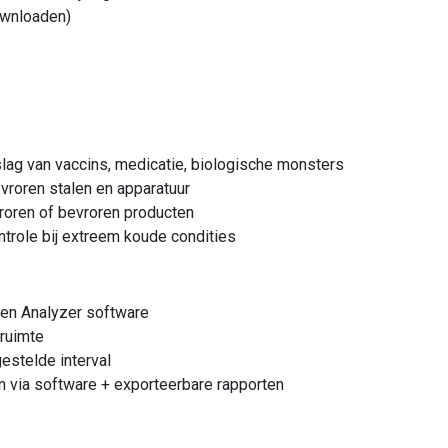
ownloaden)
lag van vaccins, medicatie, biologische monsters
roren stalen en apparatuur
roren of bevroren producten
trole bij extreem koude condities
 en Analyzer software
gruimte
gestelde interval
n via software + exporteerbare rapporten