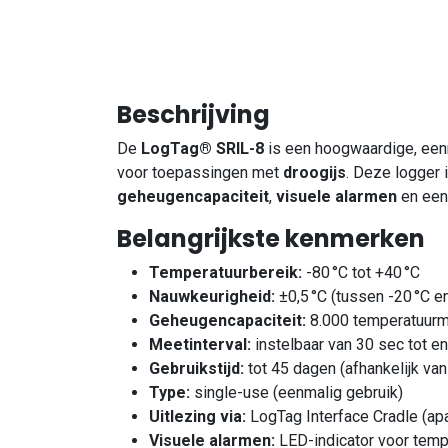
Beschrijving
De
LogTag® SRIL-8
is een hoogwaardige, eenm
voor toepassingen met
droogijs
. Deze logger
geheugencapaciteit
,
visuele alarmen
en ee
Belangrijkste kenmerken
Temperatuurbereik:
-80 °C tot +40 °C
Nauwkeurigheid:
±0,5 °C (tussen -20 °C en
Geheugencapaciteit:
8.000 temperatuurm
Meetinterval:
instelbaar van 30 sec tot e
Gebruikstijd:
tot 45 dagen (afhankelijk van 
Type:
single-use (eenmalig gebruik)
Uitlezing via:
LogTag Interface Cradle (apar
Visuele alarmen:
LED-indicator voor temp