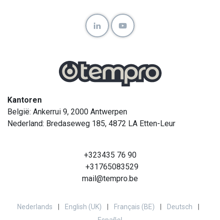
Kantoren
België: Ankerrui 9, 2000 Antwerpen
Nederland: Bredaseweg 185, 4872 LA Etten-Leur
+323435 76 90
+31765083529
mail@tempro.be
Nederlands
|
English (UK)
|
Français (BE)
|
Deutsch
|