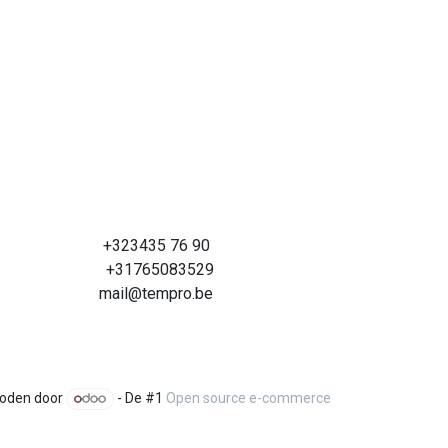
+323435 76 90
+31765083529
mail@tempro.be
oden door
- De #1
Open source e-commerce