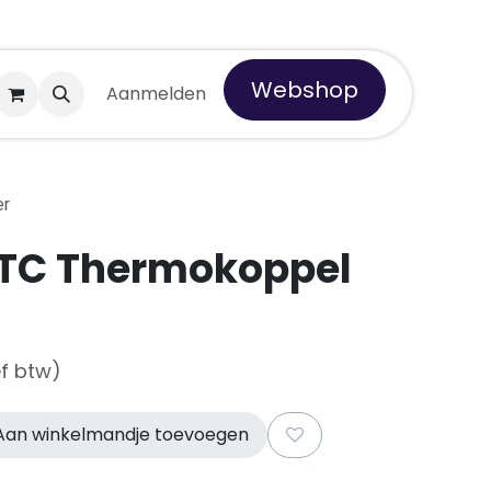
Webshop
 Tempro
Aanmelden
er
-TC Thermokoppel
ef btw)
an winkelmandje toevoegen