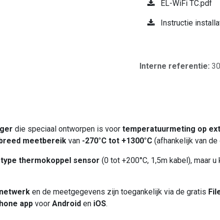
EL-WiFi TC.pdf
Instructie install
Interne referentie:
3
gger
die speciaal ontworpen is voor
temperatuurmeting op ext
breed meetbereik
van
-270°C tot +1300°C
(afhankelijk van de
-type thermokoppel sensor
(0 tot +200°C, 1,5m kabel), maar u
-netwerk
en de meetgegevens zijn toegankelijk via de gratis
Fi
phone app
voor
Android
en
iOS
.