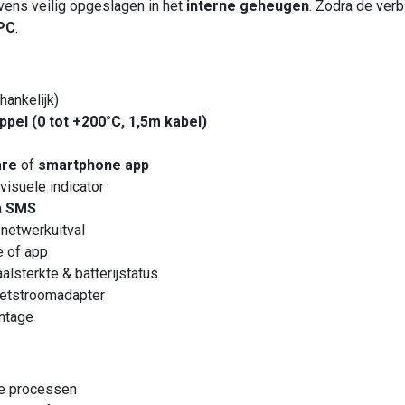
gevens veilig opgeslagen in het
interne geheugen
. Zodra de verb
PC
.
hankelijk)
pel (0 tot +200°C, 1,5m kabel)
are
of
smartphone app
visuele indicator
a
SMS
 netwerkuitval
e of app
alsterkte & batterijstatus
 netstroomadapter
ntage
le processen