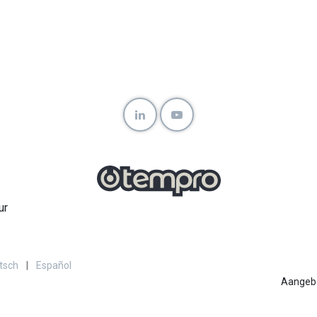
ur
tsch
|
Español
Aangeb