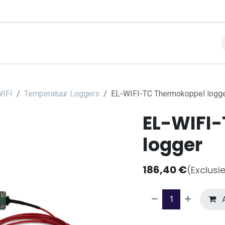
libraties
Toepassingen
Contact
Support
Over
WIFI
Temperatuur Loggers
EL-WIFI-TC Thermokoppel logg
EL-WIFI
logger
186,40
€
(Exclusi
A