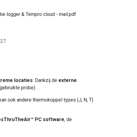
atie logger & Tempro cloud - mail.pdf
027
reme locaties
. Dankzij de
externe
 gebruikte probe).
 kan ook andere thermokoppel types (J, N, T)
lesThruTheAir™ PC software
, de