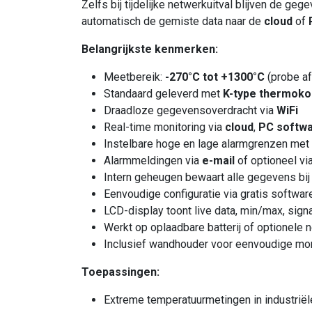
Zelfs bij tijdelijke netwerkuitval blijven de ge
automatisch de gemiste data naar de
cloud
of
Belangrijkste kenmerken:
Meetbereik:
-270°C tot +1300°C
(probe af
Standaard geleverd met
K-type thermokop
Draadloze gegevensoverdracht via
WiFi
Real-time monitoring via
cloud
,
PC softw
Instelbare hoge en lage alarmgrenzen met 
Alarmmeldingen via
e-mail
of optioneel vi
Intern geheugen bewaart alle gegevens bij
Eenvoudige configuratie via gratis softwar
LCD-display toont live data, min/max, signa
Werkt op oplaadbare batterij of optionele
Inclusief wandhouder voor eenvoudige mo
Toepassingen:
Extreme temperatuurmetingen in industrië