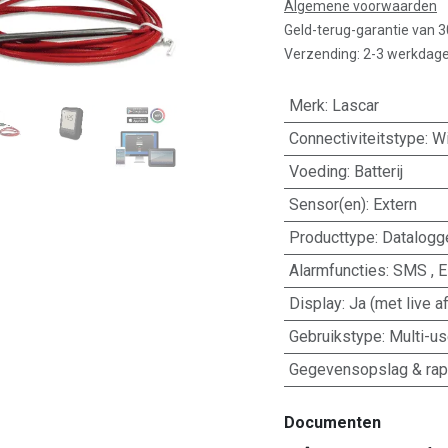
Algemene voorwaarden
Geld-terug-garantie van 
Verzending: 2-3 werkdag
Merk
:
Lascar
Connectiviteitstype
:
Wi
Voeding
:
Batterij
Sensor(en)
:
Extern
Producttype
:
Datalogg
Alarmfuncties
:
SMS
,
E
Display
:
Ja (met live a
Gebruikstype
:
Multi-u
Gegevensopslag & rap
Documenten