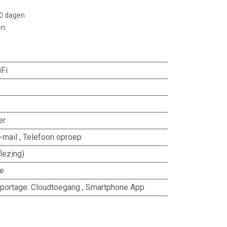
30 dagen
en
Fi
er
-mail
,
Telefoon oproep
flezing)
se
portage
:
Cloudtoegang
,
Smartphone App