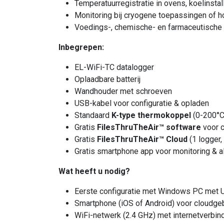
Temperatuurregistratie in ovens, koelinstall
Monitoring bij cryogene toepassingen of 
Voedings-, chemische- en farmaceutische 
Inbegrepen:
EL-WiFi-TC datalogger
Oplaadbare batterij
Wandhouder met schroeven
USB-kabel voor configuratie & opladen
Standaard
K-type thermokoppel
(0-200°C
Gratis
FilesThruTheAir™ software
voor c
Gratis
FilesThruTheAir™ Cloud
(1 logger,
Gratis smartphone app voor monitoring & al
Wat heeft u nodig?
Eerste configuratie met Windows PC met U
Smartphone (iOS of Android) voor cloudge
WiFi-netwerk (2.4 GHz) met internetverbin