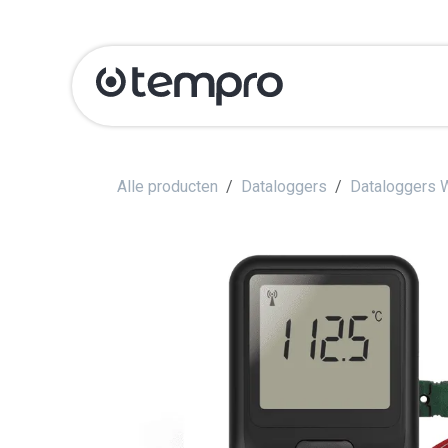
Overslaan naar inhoud
Producten
Ka
Alle producten
Dataloggers
Dataloggers 