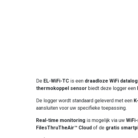
De
EL-WiFi-TC
is een
draadloze WiFi datalo
thermokoppel sensor
biedt deze logger een
De logger wordt standaard geleverd met een
K
aansluiten voor uw specifieke toepassing.
Real-time monitoring
is mogelijk via uw
WiFi
FilesThruTheAir™ Cloud
of de
gratis smart