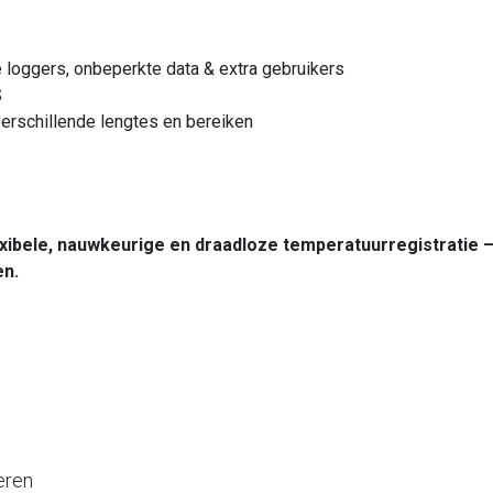
 loggers, onbeperkte data & extra gebruikers
S
 verschillende lengtes en bereiken
xibele, nauwkeurige en draadloze temperatuurregistratie – 
en.
eren