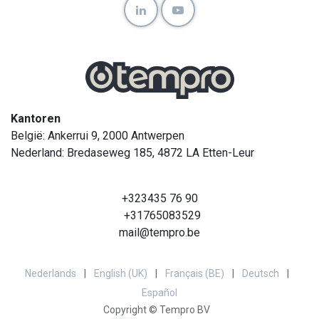
Kantoren
België: Ankerrui 9, 2000 Antwerpen
Nederland: Bredaseweg 185, 4872 LA Etten-Leur
+323435 76 90
+31765083529
mail@tempro.be
Nederlands
|
English (UK)
|
Français (BE)
|
Deutsch
|
Español
Copyright © Tempro BV