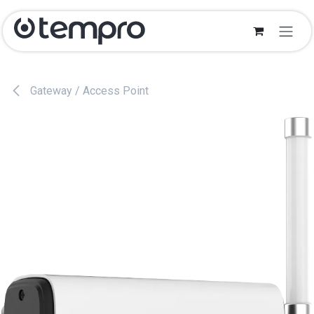
Overslaan naar inhoud
Gateway / Access Point