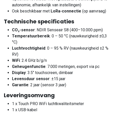
autonomie, afhankelijk van instellingen)
Ook beschikbaar met
LoRa-connectie
(op aanvraag)
Technische specificaties
CO₂-sensor
: NDIR Senseair S8 (400–10.000 ppm)
Temperatuurbereik
: 0 – 50 °C (nauwkeurigheid ±0,3
°C)
Luchtvochtigheid
: 0 – 95 % RV (nauwkeurigheid ±2 %
RV)
WiFi
: 2.4 GHz b/g/n
Geheugenfunctie
: 7.000 metingen, export via pc
Display
: 3.5" touchscreen, dimbaar
Levensduur sensor
: ±15 jaar
Garantie
: 2 jaar (sensor 3 jaar)
Leveringsomvang
1 x Touch PRO WiFi luchtkwaliteitsmeter
1 x USB-kabel