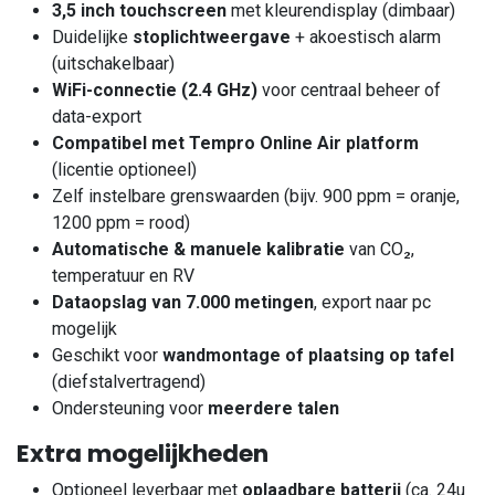
3,5 inch touchscreen
met kleurendisplay (dimbaar)
Duidelijke
stoplichtweergave
+ akoestisch alarm
(uitschakelbaar)
WiFi-connectie (2.4 GHz)
voor centraal beheer of
data-export
Compatibel met Tempro Online Air platform
(licentie optioneel)
Zelf instelbare grenswaarden (bijv. 900 ppm = oranje,
1200 ppm = rood)
Automatische & manuele kalibratie
van CO₂,
temperatuur en RV
Dataopslag van 7.000 metingen
, export naar pc
mogelijk
Geschikt voor
wandmontage of plaatsing op tafel
(diefstalvertragend)
Ondersteuning voor
meerdere talen
Extra mogelijkheden
Optioneel leverbaar met
oplaadbare batterij
(ca. 24u