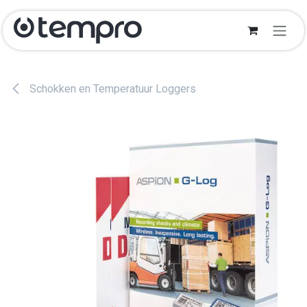
Overslaan naar inhoud
Schokken en Temperatuur Loggers