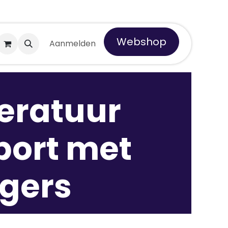
Webshop
 Tempro
Aanmelden
eratuur
port met
ggers