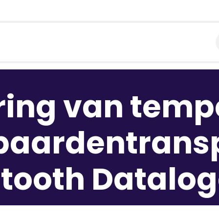
libraties
Toepassingen
Contact
Support
Over
ring van temp
 paardentrans
tooth Datalo