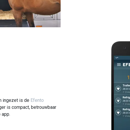
n ingezet is de
Efento
ger is compact, betrouwbaar
 app.