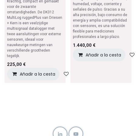
Krachtig, compact en gemaakt
humedad, voltaje, corriente y
voor de zwaarste
señales de pulso. Gracias a su
omstandigheden. De DK312
alta precisión, bajo consumo de
MultiLog ruggedPlus van Driesen
energía y amplia compatibilidad
+ Kern is een veelzijdige
con sensores, es una solución
multisignaal datalogger met
flexible para mediciones
twee aansluitingen voor externe
profesionales a largo plazo.
sensoren, ideaal voor
1.440,00
€
nauwkeurige metingen van
verschillende grootheden
Añadir a la cesta
tegelijk.
225,00
€
Añadir a la cesta
Añadir a lista de deseos