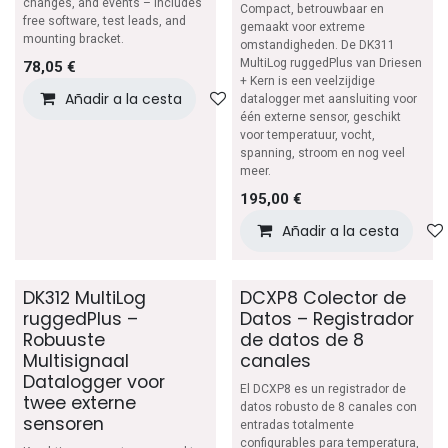
changes, and events – includes
Compact, betrouwbaar en
free software, test leads, and
gemaakt voor extreme
mounting bracket.
omstandigheden. De DK311
MultiLog ruggedPlus van Driesen
78,05
€
+ Kern is een veelzijdige
Añadir a la cesta
Añadir a lista de deseos
datalogger met aansluiting voor
één externe sensor, geschikt
voor temperatuur, vocht,
spanning, stroom en nog veel
meer.
195,00
€
Añadir a la cesta
DK312 MultiLog
DCXP8 Colector de
ruggedPlus –
Datos – Registrador
Robuuste
de datos de 8
Multisignaal
canales
Datalogger voor
El DCXP8 es un registrador de
twee externe
datos robusto de 8 canales con
sensoren
entradas totalmente
configurables para temperatura,