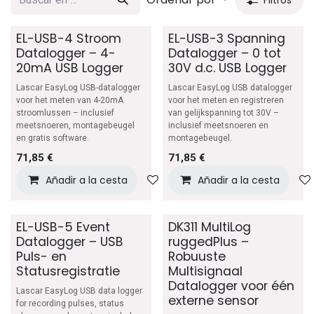
EL-USB-4 Stroom
EL-USB-3 Spanning
Datalogger – 4-
Datalogger – 0 tot
20mA USB Logger
30V d.c. USB Logger
Lascar EasyLog USB-datalogger
Lascar EasyLog USB datalogger
voor het meten van 4-20mA
voor het meten en registreren
stroomlussen – inclusief
van gelijkspanning tot 30V –
meetsnoeren, montagebeugel
inclusief meetsnoeren en
en gratis software.
montagebeugel.
71,85
€
71,85
€
Añadir a la cesta
Añadir a lista de deseos
Añadir a la cesta
EL-USB-5 Event
DK311 MultiLog
Datalogger – USB
ruggedPlus –
Puls- en
Robuuste
Statusregistratie
Multisignaal
Datalogger voor één
Lascar EasyLog USB data logger
externe sensor
for recording pulses, status