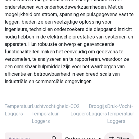
ondersteunen van onderhoudswerkzaamheden. Met de
mogelijkheid om stroom, spanning en pulsgegevens vast te
leggen, bieden ze een veelzijdige oplossing voor
ingenieurs, technici en onderzoekers die diepgaand inzicht
nodig hebben in de elektrische prestaties van systemen en
apparaten. Hun robuuste ontwerp en geavanceerde
functionaliteiten maken het eenvoudig om gegevens te
verzamelen, te analyseren en te rapporteren, waardoor ze
een onmisbaar hulpmiddel zijn voor het waarborgen van
efficiëntie en betrouwbaarheid in een breed scala van
industriële en commerciële omgevingen.
Temperatuur
Luchtvochtigheid-
CO2
Droogijs
Druk-Vocht-
H
Loggers
Temperatuur
Loggers
Loggers
Temperatuur
Te
Loggers
Loggers
L
Ordenar por
Filtros