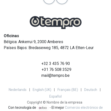
Oficinas
Bélgica: Ankerrui 9, 2000 Amberes
Países Bajos: Bredaseweg 185, 4872 LA Etten-Leur
+32 3 435 76 90
+31 76 508 3529
mail@tempro.be
Nederlands
|
English (UK)
|
Français (BE)
|
Deutsch
|
Español
Copyright © Nombre de la empresa
Con tecnología de
- El mejor
Comercio electrónico de