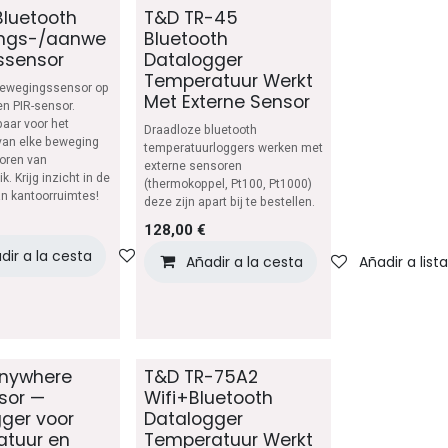
Bluetooth
T&D TR-45
ngs-/aanwe
Bluetooth
ssensor
Datalogger
Temperatuur Werkt
bewegingssensor op
Met Externe Sensor
en PIR-sensor.
baar voor het
Draadloze bluetooth
van elke beweging
temperatuurloggers werken met
toren van
externe sensoren
k. Krijg inzicht in de
(thermokoppel, Pt100, Pt1000)
an kantoorruimtes!
deze zijn apart bij te bestellen.
128,00
€
lista de deseos
dir a la cesta
Añadir a lista de deseos
Añadir a la cesta
Añadir a list
nywhere
T&D TR-75A2
sor —
Wifi+Bluetooth
ger voor
Datalogger
atuur en
Temperatuur Werkt