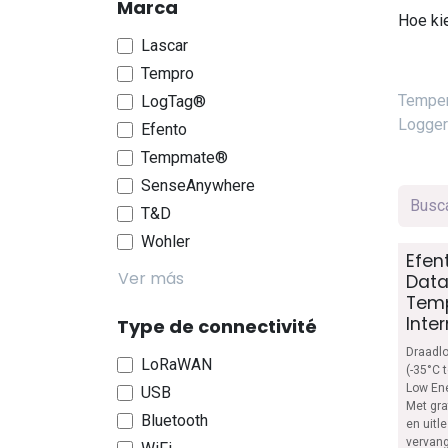
Marca
Hoe kie
Lascar
Tempro
Temper
LogTag®
Logge
Efento
Tempmate®
SenseAnywhere
T&D
Wohler
Efen
Ver más
Data
Temp
Inte
Type de connectivité
Draadl
LoRaWAN
(-35°C 
Low Ene
USB
Met gra
Bluetooth
en uitl
vervang