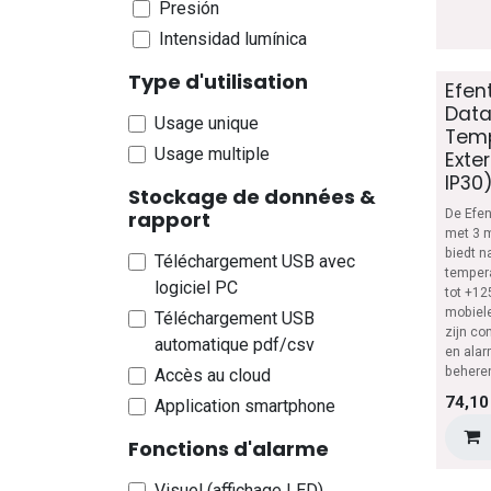
Presión
Intensidad lumínica
Presión diferencial
Type d'utilisation
Efen
Movimiento
Data
Usage unique
Fuga de agua
Temp
Usage multiple
Exte
Choques
IP30
Voltaje
Stockage de données &
rapport
De Efen
Corriente
met 3 m
Pulsos
biedt n
Téléchargement USB avec
temper
Ubicación
logiciel PC
tot +12
Contacto
mobiele
Téléchargement USB
zijn con
automatique pdf/csv
Humedad del suelo
en alar
behere
Accès au cloud
Abierto/Cerrado
74,10
Application smartphone
E/S
Multisignal
Fonctions d'alarme
CO
Visuel (affichage LED)