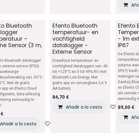
Aña
to Bluetooth
Efento Bluetooth
Efento 
logger
temperatuur- en
Temper
eratuur –
vochtigheid
- 1m ex
rne Sensor (3 m,
datalogger -
IP67
)
Externe Sensor
De Efento d
temperatuur
to Bluetooth datalogger
Draadloze temperatuur- en
externe wat
 externe sensor (IP30)
vochtigheid dataloggers van -40
(IP67) bied
auwkeurige
tot +125°C en 0 tot 99% RV met
metingen va
atuurbewaking van -55°C
Bluetooth Low Energy. Met
Dankzij Blu
5°C. Met de gratis
gratis app en vervangbare 3,6 V
en Efento Cl
 app en Efento Cloud
AA batterij.
als remote 
figuratie, data-uitlezing
84,70
€
eenvoudig m
mering eenvoudig te
n.
Añadir a la cesta
Añadir a 
89,00
€
€
Aña
Añadir a la cesta
Añadir a lista de deseos