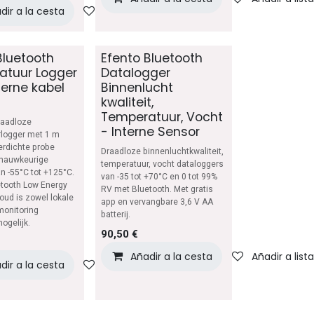
dir a la cesta
Añadir a lista de deseos
Bluetooth
Efento Bluetooth
atuur Logger
Datalogger
terne kabel
Binnenlucht
kwaliteit,
Temperatuur, Vocht
raadloze
- Interne Sensor
logger met 1 m
erdichte probe
Draadloze binnenluchtkwaliteit,
t nauwkeurige
temperatuur, vocht dataloggers
n -55°C tot +125°C.
van -35 tot +70°C en 0 tot 99%
etooth Low Energy
RV met Bluetooth. Met gratis
oud is zowel lokale
app en vervangbare 3,6 V AA
monitoring
batterij.
ogelijk.
90,50
€
lista de deseos
Añadir a la cesta
Añadir a list
dir a la cesta
Añadir a lista de deseos