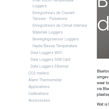
B
Druk-Vocht-Temperatuur
Loggers
d
Enregistreurs de Courant -
Tension - Pulsations
Enregistreurs de Climat Intérieur
Waterlek Loggers
Bewegingssensor Loggers
Haute/Basse Température
Data Loggers WIFI
Data Loggers SIM Card
Data Loggers Ethernet
Blueto
CO2 meters
omgevin
Alarm Thermometer
waar to
Applications
via Blu
Calibrations
plaatse
Accessoires
Wat is 