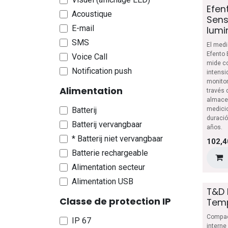
Basse température
Efen
Acoustique
Haute température
Sens
E-mail
lumi
Niveau d'eau
SMS
El medi
Efento 
Voice Call
mide co
Notification push
intensi
monitor
Alimentation
través 
almace
Batterij
medicio
duració
Batterij vervangbaar
años.
* Batterij niet vervangbaar
102,4
Batterie rechargeable
Alimentation secteur
Alimentation USB
T&D 
Classe de protection IP
Temp
Compac
IP 67
interne