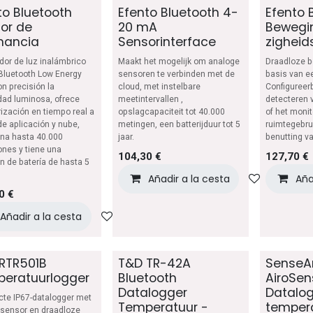
to Bluetooth
Efento Bluetooth 4-
Efento 
or de
20 mA
Bewegi
nancia
Sensorinterface
zigheid
dor de luz inalámbrico
Maakt het mogelijk om analoge
Draadloze 
Bluetooth Low Energy
sensoren te verbinden met de
basis van e
n precisión la
cloud, met instelbare
Configureer
dad luminosa, ofrece
meetintervallen ,
detecteren 
ización en tiempo real a
opslagcapaciteit tot 40.000
of het moni
de aplicación y nube,
metingen, een batterijduur tot 5
ruimtegebrui
na hasta 40.000
jaar.
benutting v
nes y tiene una
104,30
€
127,70
€
n de batería de hasta 5
Añadir a la cesta
Añadir a 
Aña
0
€
Añadir a la cesta
Añadir a lista de deseos
RTR501B
T&D TR-42A
SenseA
eratuurlogger
Bluetooth
AiroSen
Datalogger
Datalog
te IP67-datalogger met
Temperatuur -
temper
 sensor en draadloze