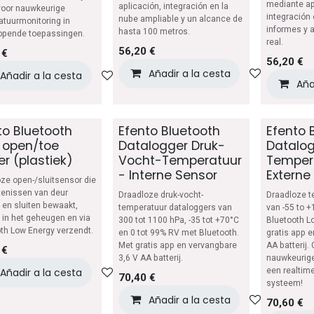
mediante ap
aplicación, integración en la
voor nauwkeurige
integración 
nube ampliable y un alcance de
tuurmonitoring in
informes y 
hasta 100 metros.
lopende toepassingen.
real.
56,20
€
€
56,20
€
Añadir a la cesta
Añadir a 
Añadir a la cesta
Añadir a lista de deseos
Aña
to Bluetooth
Efento Bluetooth
Efento 
 open/toe
Datalogger Druk-
Datalo
er (plastiek)
Vocht-Temperatuur
Temper
- Interne Sensor
Externe
ze open-/sluitsensor die
tenissen van deur
Draadloze druk-vocht-
Draadloze t
en sluiten bewaakt,
temperatuur dataloggers van
van -55 to 
 in het geheugen en via
300 tot 1100 hPa, -35 tot +70°C
Bluetooth L
th Low Energy verzendt.
en 0 tot 99% RV met Bluetooth.
gratis app 
Met gratis app en vervangbare
AA batterij.
€
3,6 V AA batterij.
nauwkeurig
Añadir a la cesta
Añadir a lista de deseos
een realtim
70,40
€
systeem!
Añadir a la cesta
Añadir a 
70,60
€