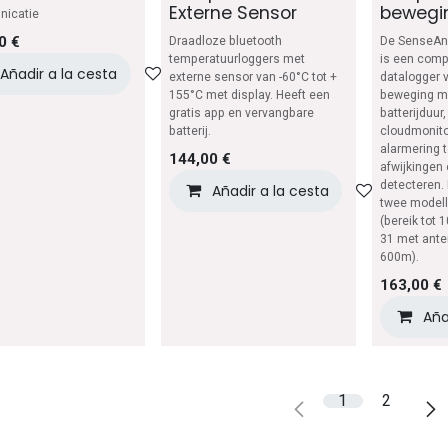
Externe Sensor
bewegi
icatie
0
€
Draadloze bluetooth
De SenseAn
temperatuurloggers met
is een comp
Añadir a la cesta
Añadir a lista de deseos
externe sensor van -60°C tot +
datalogger 
155°C met display. Heeft een
beweging me
gratis app en vervangbare
batterijduur,
batterij.
cloudmonito
alarmering 
144,00
€
afwijkingen 
detecteren.
Añadir a la cesta
Añadir a 
twee modell
(bereik tot 
31 met ante
600m).
163,00
€
Aña
1
2