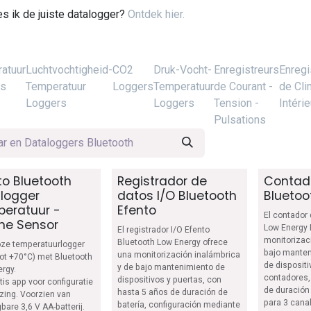
s ik de juiste datalogger?
Ontdek hier.
atuur
Luchtvochtigheid-
CO2
Druk-Vocht-
Enregistreurs
Enregi
rs
Temperatuur
Loggers
Temperatuur
de Courant -
de Cli
Loggers
Loggers
Tension -
Intérie
Pulsations
to Bluetooth
Registrador de
Contad
logger
datos I/O Bluetooth
Bluetoo
eratuur -
Efento
El contador
rne Sensor
Low Energy 
El registrador I/O Efento
monitorizac
Bluetooth Low Energy ofrece
oze temperatuurlogger
bajo manten
una monitorización inalámbrica
tot +70°C) met Bluetooth
de dispositi
y de bajo mantenimiento de
rgy.
contadores,
dispositivos y puertas, con
tis app voor configuratie
de duración 
hasta 5 años de duración de
ezing. Voorzien van
para 3 cana
batería, configuración mediante
bare 3,6 V AA-batterij.