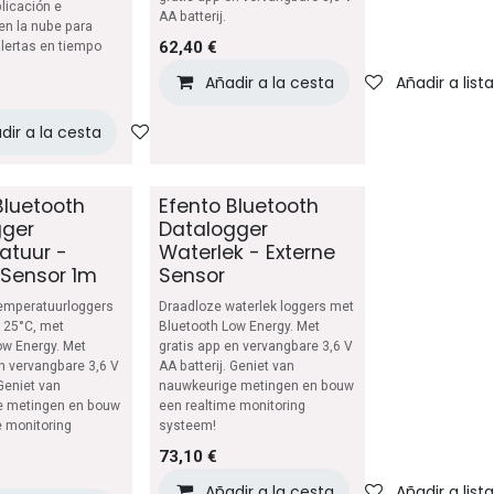
licación e
AA batterij.
en la nube para
62,40
€
alertas en tiempo
Añadir a la cesta
Añadir a list
lista de deseos
dir a la cesta
Añadir a lista de deseos
Bluetooth
Efento Bluetooth
gger
Datalogger
atuur -
Waterlek - Externe
 Sensor 1m
Sensor
emperatuurloggers
Draadloze waterlek loggers met
+125°C, met
Bluetooth Low Energy. Met
ow Energy. Met
gratis app en vervangbare 3,6 V
en vervangbare 3,6 V
AA batterij. Geniet van
 Geniet van
nauwkeurige metingen en bouw
e metingen en bouw
een realtime monitoring
e monitoring
systeem!
73,10
€
lista de deseos
Añadir a la cesta
Añadir a list