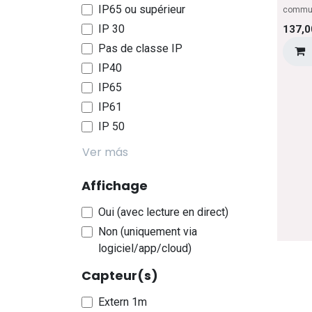
IP65 ou supérieur
commun
IP 30
137,0
Pas de classe IP
IP40
IP65
IP61
IP 50
Ver más
Affichage
Oui (avec lecture en direct)
Non (uniquement via
logiciel/app/cloud)
Capteur(s)
Extern 1m