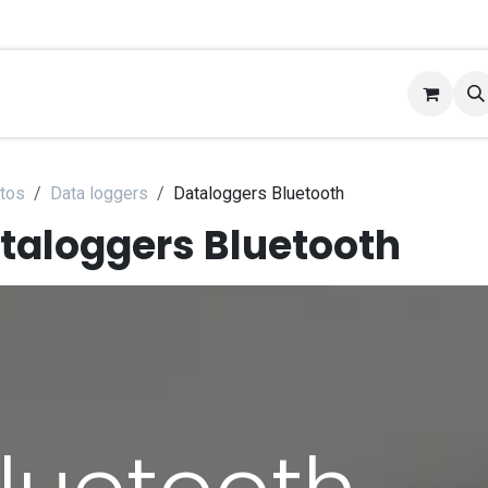
braciones
Applications
Contact
Soporte
Über
tos
Data loggers
Dataloggers Bluetooth
taloggers Bluetooth