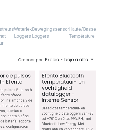
streurs
Waterlek
Bewegingssensor
Haute/Basse
mat
Loggers
Loggers
Température
ur
Precio - bajo a alto
Ordenar por:
or de pulsos
Efento Bluetooth
th Efento
temperatuur- en
vochtigheid
 de pulsos Bluetooth
datalogger -
Efento ofrece
Interne Sensor
ión inalámbrica y de
imiento de pulsos
Draadloze temperatuur- en
vos, puertas o
vochtigheid dataloggers van -35
 con hasta 5 años
tot +70°C en 0 tot 99% RH, met
de batería, soporte
Bluetooth Low Energy. Met
les, configuración
gratis app en vervangbare 3,6 V