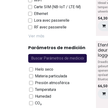
WiFi
Ideaal 
Carte SIM (NB-IoT / LTE-M)
tempera
uiteen
Ethernet
54,30
Lora avec passerelle
RF avec passerelle
Ver más
Efen
Parámetros de medición
deur
logg
Draadlo
gebeur
Hielo seco
openen 
opslaat
Materia particulada
Bluetoo
Presión atmosférica
66,50
Temperatura
Humedad
CO₂