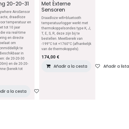
ng 20-20-31
Met Externe
Sensoren
ywhere AiroSensor
acte, draadloze
Draadloze wifi+bluetooth
voor temperatuur en
temperatuurlogger werkt met
t tot 10 jaar
thermokoppelsondes type K, J,
 die via real-time
T, E, S, R, deze zijn bij te
ring en directe
bestellen. Meetbereik van
toelaat om
-199°C tot +1760°C (afhankelijk
onmiddellijk te
van de thermokoppels).
 Beschikbaar in
lista de deseos
174,00
€
en: de 20-20-30
100m) en de 20-20-
Añadir a la cesta
Añadir a list
nne (bereik tot
dir a la cesta
Añadir a lista de deseos