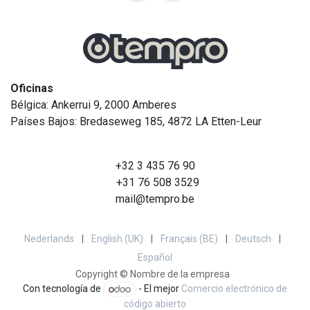
Oficinas
Bélgica: Ankerrui 9, 2000 Amberes
Países Bajos: Bredaseweg 185, 4872 LA Etten-Leur
+32 3 435 76 90
+31 76 508 3529
mail@tempro.be
Nederlands
|
English (UK)
|
Français (BE)
|
Deutsch
|
Español
Copyright © Nombre de la empresa
Con tecnología de
- El mejor
Comercio electrónico de
código abierto