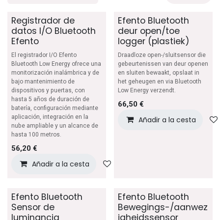
Registrador de
Efento Bluetooth
datos I/O Bluetooth
deur open/toe
Efento
logger (plastiek)
El registrador I/O Efento
Draadloze open-/sluitsensor die
Bluetooth Low Energy ofrece una
gebeurtenissen van deur openen
monitorización inalámbrica y de
en sluiten bewaakt, opslaat in
bajo mantenimiento de
het geheugen en via Bluetooth
dispositivos y puertas, con
Low Energy verzendt.
hasta 5 años de duración de
66,50
€
batería, configuración mediante
aplicación, integración en la
Añadir a la cesta
nube ampliable y un alcance de
hasta 100 metros.
56,20
€
Añadir a la cesta
Añadir a lista de deseos
Efento Bluetooth
Efento Bluetooth
Sensor de
Bewegings-/aanwez
luminancia
igheidssensor