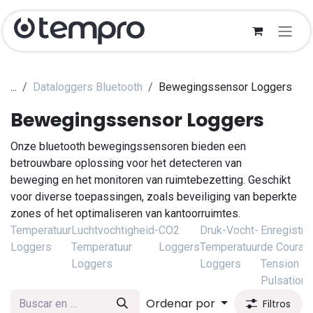
Ir al contenido
...
Dataloggers Bluetooth
Bewegingssensor Loggers
Bewegingssensor Loggers
Onze bluetooth bewegingssensoren bieden een
betrouwbare oplossing voor het detecteren van
beweging en het monitoren van ruimtebezetting. Geschikt
voor diverse toepassingen, zoals beveiliging van beperkte
zones of het optimaliseren van kantoorruimtes.
Temperatuur
Luchtvochtigheid-
CO2
Druk-Vocht-
Enregistre
Loggers
Temperatuur
Loggers
Temperatuur
de Courant
Loggers
Loggers
Tension -
Pulsations
Ordenar por
Filtros