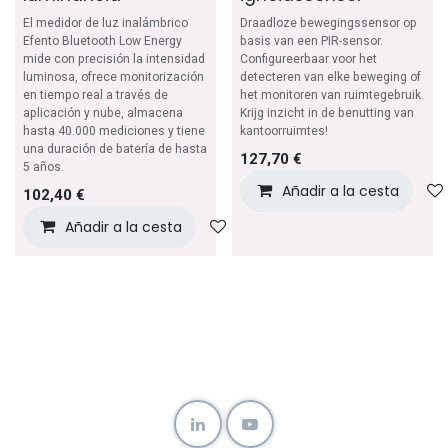
El medidor de luz inalámbrico
Draadloze bewegingssensor op
Efento Bluetooth Low Energy
basis van een PIR-sensor.
mide con precisión la intensidad
Configureerbaar voor het
luminosa, ofrece monitorización
detecteren van elke beweging of
en tiempo real a través de
het monitoren van ruimtegebruik.
aplicación y nube, almacena
Krijg inzicht in de benutting van
hasta 40.000 mediciones y tiene
kantoorruimtes!
una duración de batería de hasta
127,70
€
5 años.
Añadir a la cesta
102,40
€
Añadir a la cesta
Añadir a lista de deseos