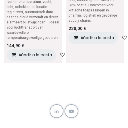
real-time temperatuur, vocht,
GPS-locatie. Ontworpen voor
licht, schokken en locatie
kritische toepassingen in
registreert, automatisch data
pharma, logistiek en gevoelige
naar de cloud verzendt en direct
supply chains.
alarmeert bij afwijkingen – ideaal
voor luchttransport van
220,00
€
waardevolle of
Añadir a la cesta
temperatuurgevoelige goederen.
144,90
€
Añadir a la cesta
Añadir a lista de deseos