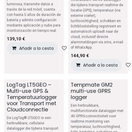
luminosa, transmite datos a
die tijdens transport realtime de
través de la red móvil, cuenta
locatie (GPS), temperatuur (via
con hasta 5 años de duración de
externe voeler),
batería y admite configuración
luchtvochtigheid, schokken en
mediante aplicación y nube para
lichtblootstelling registreert en
monitorización en tiempo real.
automatisch uploadt naar de
cloud, inclusief directe
139,10
€
alarmmeldingen via sms, e-mail
Añadir a la cesta
Añadir a lista de deseos
of WhatsApp.
144,90
€
Añadir a la cesta
LogTag LT5GEO –
Tempmate GM2
Multi-use GPS &
multi-use GPRS
Temperatuurlogger
logger
voor Transport met
Een herbruikbare,
Cloudconnectie
multifunctionele datalogger met
4G GPRS-connectiviteit voor
De LogTag® LT5GEO is een
realtime monitoring van
herbruikbare, cellulaire
temperatuur, luchtvochtigheid,
datalogger die tijdens transport
licht, kanteling, schokken en