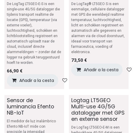
De LogTag LT5GEO-E-S is een
De LogTag® LT5GEO S is een
single-use 4G/5G datalogger die
eenmalige, cellulaire datalogger
tijdens transport realtime de
met GPS die wereldwijd realtime
locatie (GPS), temperatuur (via
temperatuur, luchtvochtigheid,
externe voeler),
licht en schokken registreert en
luchtvochtigheid, schokken en
automatisch alle gegevens en
lichtblootstelling registreert en
alarmen via de cloud doorstuurt,
automatisch uploadt naar de
ideaal voor transport van
cloud, inclusief directe
farmaceutica, voeding of
alarmmeldingen — zonder dat de
elektronica.
logger na gebruik teruggestuurd
73,50
€
hoeft te worden.
Añadir a la cesta
66,90
€
Añadir a la cesta
Añadir a lista de deseos
Sensor de
Logtag LT5GEO
luminancia Efento
Multi-use 4G/5G
NB-IoT
datalogger met GPS
en externe sensor
El medidor de luz inalámbrico
Efento NB-IoT mide con
De LogTag LT5GEO-E-M is een
precisión la intensidad
herbruikbare 4G/5G datalogger