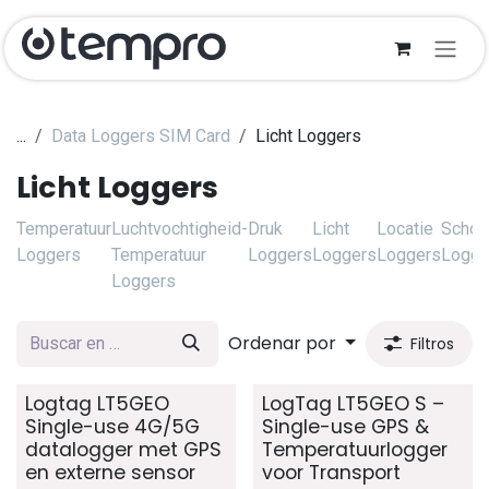
Ir al contenido
...
Data Loggers SIM Card
Licht Loggers
Licht Loggers
Temperatuur
Luchtvochtigheid-
Druk
Licht
Locatie
Schok
Loggers
Temperatuur
Loggers
Loggers
Loggers
Logge
Loggers
Ordenar por
Filtros
Logtag LT5GEO
LogTag LT5GEO S –
Single-use 4G/5G
Single-use GPS &
datalogger met GPS
Temperatuurlogger
en externe sensor
voor Transport