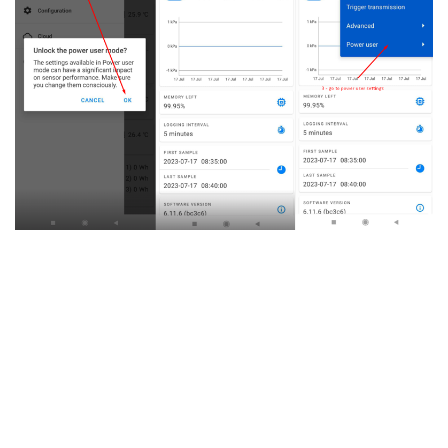
Stappenplan via iOS
Stap 1 — Naar Nearby devices
Open het menu
More
onderaan het scherm en tik op
Nearby devices
.
Stap 2 — Sensor opzoeken
Gebruik de zoekfunctie en
typ bijvoorbeeld het laatste deel van het serienummer
van de sensor. De sensor verschijnt in de lijst met de