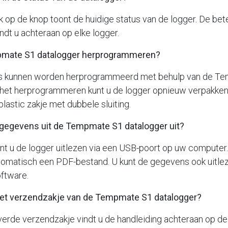
k op de knop toont de huidige status van de logger. De bet
ndt u achteraan op elke logger.
mpmate S1 datalogger herprogrammeren?
rs kunnen worden herprogrammeerd met behulp van de T
 het herprogrammeren kunt u de logger opnieuw verpakken 
plastic zakje met dubbele sluiting.
e gegevens uit de Tempmate S1 datalogger uit?
nt u de logger uitlezen via een USB-poort op uw computer
tomatisch een PDF-bestand. U kunt de gegevens ook uitlez
ftware.
n het verzendzakje van de Tempmate S1 datalogger?
everde verzendzakje vindt u de handleiding achteraan op de