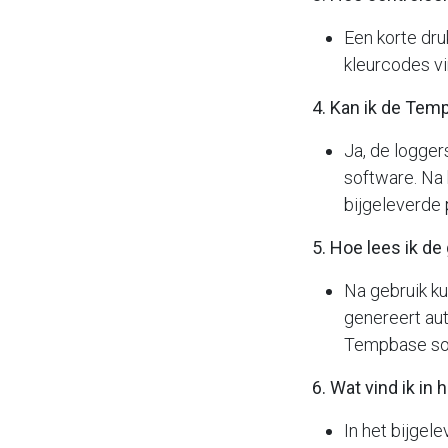
Een korte dru
kleurcodes vi
4. Kan ik de Te
Ja, de logge
software. Na
bijgeleverde 
5. Hoe lees ik d
Na gebruik ku
genereert au
Tempbase so
6. Wat vind ik i
In het bijgel