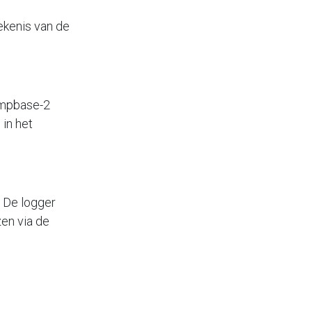
ekenis van de
empbase-2
in het
. De logger
en via de