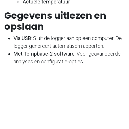
Actuele temperatuur
Gegevens uitlezen en
opslaan
Via USB
: Sluit de logger aan op een computer. De
logger genereert automatisch rapporten.
Met Tempbase-2 software
: Voor geavanceerde
analyses en configuratie-opties.
Logger opnieuw
programmeren
Gebruik de
Tempbase-2 software
om de
instellingen van de logger aan te passen.
In de
helpfunctie
van de software vindt u een
uitgebreide handleiding.