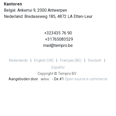
Kantoren
België: Ankerrui 9, 2000 Antwerpen
Nederland: Bredaseweg 185, 4872 LA Etten-Leur
+323435 76 90
+31765083529
mail@tempro.be
Nederlands
|
English (UK)
|
Français (BE)
|
Deutsch
|
Español
Copyright © Tempro BV
Aangeboden door
- De #1
Open source e-commerce