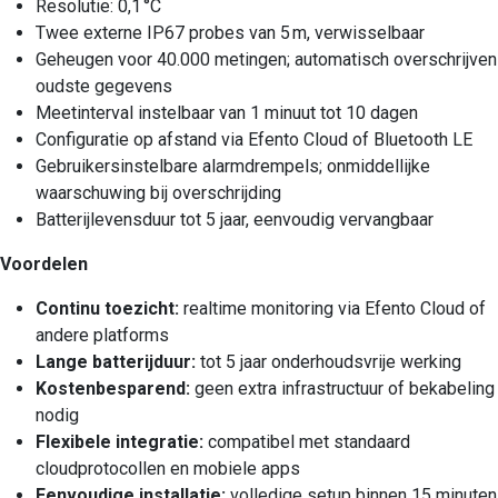
Resolutie: 0,1 °C
Twee externe IP67 probes van 5 m, verwisselbaar
Geheugen voor 40.000 metingen; automatisch overschrijven
oudste gegevens
Meetinterval instelbaar van 1 minuut tot 10 dagen
Configuratie op afstand via Efento Cloud of Bluetooth LE
Gebruikersinstelbare alarmdrempels; onmiddellijke
waarschuwing bij overschrijding
Batterijlevensduur tot 5 jaar, eenvoudig vervangbaar
Voordelen
Continu toezicht:
realtime monitoring via Efento Cloud of
andere platforms
Lange batterijduur:
tot 5 jaar onderhoudsvrije werking
Kostenbesparend:
geen extra infrastructuur of bekabeling
nodig
Flexibele integratie:
compatibel met standaard
cloudprotocollen en mobiele apps
Eenvoudige installatie:
volledige setup binnen 15 minuten