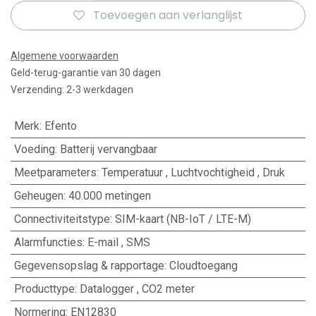
Toevoegen aan verlanglijst
Algemene voorwaarden
Geld-terug-garantie van 30 dagen
Verzending: 2-3 werkdagen
Merk
:
Efento
Voeding
:
Batterij vervangbaar
Meetparameters
:
Temperatuur
,
Luchtvochtigheid
,
Druk
Geheugen
:
40.000 metingen
Connectiviteitstype
:
SIM-kaart (NB-IoT / LTE-M)
Alarmfuncties
:
E-mail
,
SMS
Gegevensopslag & rapportage
:
Cloudtoegang
Producttype
:
Datalogger
,
CO2 meter
Normering
:
EN12830