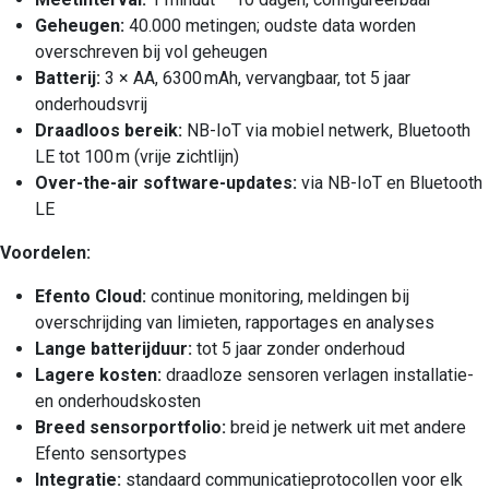
Geheugen:
40.000 metingen; oudste data worden
overschreven bij vol geheugen
Batterij:
3 × AA, 6300 mAh, vervangbaar, tot 5 jaar
onderhoudsvrij
Draadloos bereik:
NB-IoT via mobiel netwerk, Bluetooth
LE tot 100 m (vrije zichtlijn)
Over-the-air software-updates:
via NB-IoT en Bluetooth
LE
Voordelen:
Efento Cloud:
continue monitoring, meldingen bij
overschrijding van limieten, rapportages en analyses
Lange batterijduur:
tot 5 jaar zonder onderhoud
Lagere kosten:
draadloze sensoren verlagen installatie-
en onderhoudskosten
Breed sensorportfolio:
breid je netwerk uit met andere
Efento sensortypes
Integratie:
standaard communicatieprotocollen voor elk