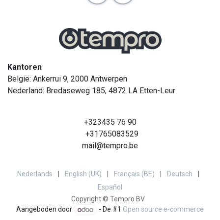
Kantoren
België: Ankerrui 9, 2000 Antwerpen
Nederland: Bredaseweg 185, 4872 LA Etten-Leur
+323435 76 90
+31765083529
mail@tempro.be
Nederlands
|
English (UK)
|
Français (BE)
|
Deutsch
|
Español
Copyright © Tempro BV
Aangeboden door
- De #1
Open source e-commerce