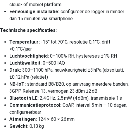
cloud- of mobiel platform
Eenvoudige installatie:
configureer de logger in minder
dan 15 minuten via smartphone
Technische specificaties:
Temperatuur:
-15° tot 70°C, resolutie 0,1°C, drift
<0,1°C/jaar
Luchtvochtigheid:
0–100% RH, hystereses ±1% RH
Luchtkwaliteit:
0–500 IAQ
Druk:
300–1100 hPa, nauwkeurigheid ±3 hPa (absoluut),
±0,12 hPa (relatief)
NB-IoT:
standaard B8/B20, op aanvraag meerdere banden,
3GPP Release 13, vermogen 23 dBm ±2 dB
Bluetooth LE:
2,4 GHz, 2,5 mW (4 dBm), transmissie 1 s
Communicatieprotocol:
CoAP, interval 5 min – 10 dagen,
configureerbaar
Afmetingen:
124 × 60 × 26 mm
Gewicht:
0,13 kg