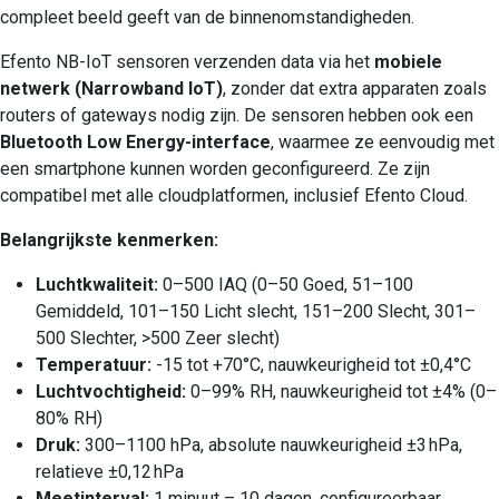
compleet beeld geeft van de binnenomstandigheden.
Efento NB-IoT sensoren verzenden data via het
mobiele
netwerk (Narrowband IoT)
, zonder dat extra apparaten zoals
routers of gateways nodig zijn. De sensoren hebben ook een
Bluetooth Low Energy-interface
, waarmee ze eenvoudig met
een smartphone kunnen worden geconfigureerd. Ze zijn
compatibel met alle cloudplatformen, inclusief Efento Cloud.
Belangrijkste kenmerken:
Luchtkwaliteit:
0–500 IAQ (0–50 Goed, 51–100
Gemiddeld, 101–150 Licht slecht, 151–200 Slecht, 301–
500 Slechter, >500 Zeer slecht)
Temperatuur:
-15 tot +70°C, nauwkeurigheid tot ±0,4°C
Luchtvochtigheid:
0–99% RH, nauwkeurigheid tot ±4% (0–
80% RH)
Druk:
300–1100 hPa, absolute nauwkeurigheid ±3 hPa,
relatieve ±0,12 hPa
Meetinterval:
1 minuut – 10 dagen, configureerbaar