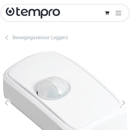
Overslaan naar inhoud
Bewegingssensor Loggers