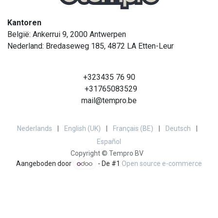
Kantoren
België: Ankerrui 9, 2000 Antwerpen
Nederland: Bredaseweg 185, 4872 LA Etten-Leur
+323435 76 90
+31765083529
mail@tempro.be
Nederlands
|
English (UK)
|
Français (BE)
|
Deutsch
|
Español
Copyright © Tempro BV
Aangeboden door
- De #1
Open source e-commerce