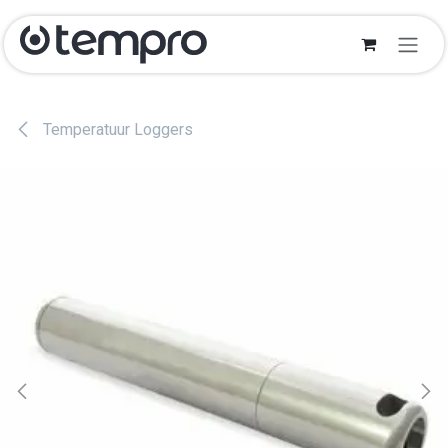
Overslaan naar inhoud
Temperatuur Loggers