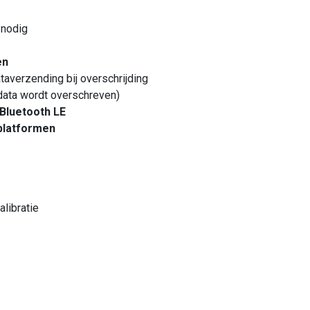
 nodig
en
taverzending bij overschrijding
data wordt overschreven)
Bluetooth LE
platformen
libratie