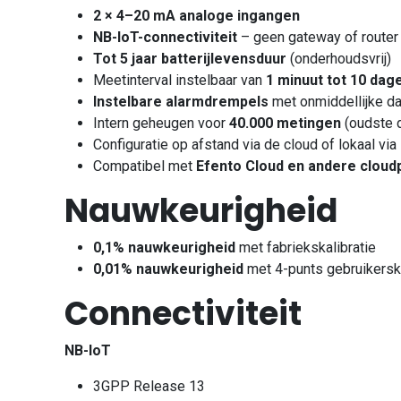
2 × 4–20 mA analoge ingangen
NB-IoT-connectiviteit
– geen gateway of router
Tot 5 jaar batterijlevensduur
(onderhoudsvrij)
Meetinterval instelbaar van
1 minuut tot 10 dag
Instelbare alarmdrempels
met onmiddellijke da
Intern geheugen voor
40.000 metingen
(oudste 
Configuratie op afstand via de cloud of lokaal via
Compatibel met
Efento Cloud en andere cloud
Nauwkeurigheid
0,1% nauwkeurigheid
met fabriekskalibratie
0,01% nauwkeurigheid
met 4-punts gebruikerska
Connectiviteit
NB-IoT
3GPP Release 13