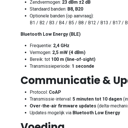
Zendvermogen:
23 dBm ±2 dB
Standaard banden:
B8, B20
Optionele banden (op aanvraag):
B1 / B2 / B3 / B4 / B5 / B8 / B12 / B13 / B17 / 
Bluetooth Low Energy (BLE)
Frequentie:
2,4 GHz
Vermogen:
2,5 mW (4 dBm)
Bereik: tot
100 m (line-of-sight)
Transmissieperiode:
1 seconde
Communicatie & Up
Protocol:
CoAP
Transmissie-interval:
5 minuten tot 10 dagen
(in
Over-the-air firmware updates
(delta-mechan
Updates mogelijk via
Bluetooth Low Energy
Voeding