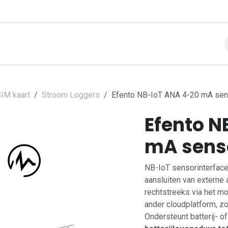
libraties
Toepassingen
Contact
Support
Over
IM kaart
Stroom Loggers
Efento NB-IoT ANA 4-20 mA sens
Efento N
mA senso
NB-IoT sensorinterfac
aansluiten van externe
rechtstreeks via het m
ander cloudplatform, zo
Ondersteunt batterij- o