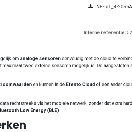
NB-IoT_4-20-mA-
Interne referentie:
5
gelijk om
analoge sensoren
eenvoudig met de cloud te verbind
met maximaal twee externe sensoren mogelijk is. De aangesloten 
troomwaarden
en kunnen in de
Efento Cloud
of een ander clo
 data rechtstreeks via het mobiele netwerk, zonder dat extra har
luetooth Low Energy (BLE)
.
erken