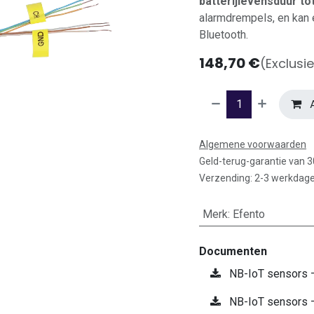
batterijlevensduur tot
alarmdrempels, en kan 
Bluetooth.
148,70
€
(Exclusi
A
Algemene voorwaarden
Geld-terug-garantie van 
Verzending: 2-3 werkdag
Merk
:
Efento
Documenten
NB-IoT sensors –
NB-IoT sensors –