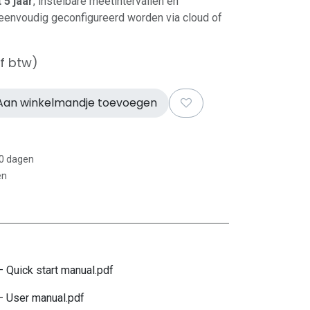
 5 jaar
, instelbare meetintervallen en
eenvoudig geconfigureerd worden via cloud of
ef btw)
an winkelmandje toevoegen
30 dagen
en
 Quick start manual.pdf
 User manual.pdf