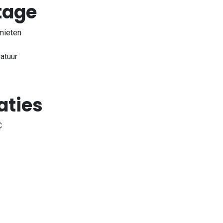
tage
imieten
atuur
aties
C