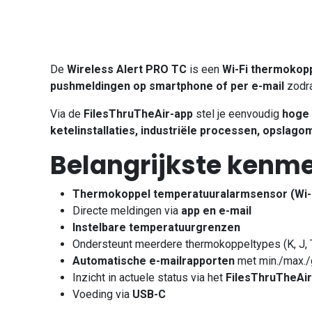
De
Wireless Alert PRO TC
is een
Wi-Fi thermokop
pushmeldingen op smartphone of per e-mail
zodra
Via de
FilesThruTheAir-app
stel je eenvoudig
hoge 
ketelinstallaties, industriële processen, opslago
Belangrijkste kenm
Thermokoppel temperatuuralarmsensor (Wi-
Directe meldingen via
app en e-mail
Instelbare temperatuurgrenzen
Ondersteunt meerdere thermokoppeltypes (K, J, 
Automatische e-mailrapporten
met min./max./
Inzicht in actuele status via het
FilesThruTheAi
Voeding via
USB-C