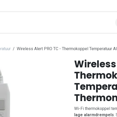
libraties
Toepassingen
Contact
Support
Over
ratuur
Wireless Alert PRO TC - Thermokoppel Temperatuur 
Wireless
Thermok
Tempera
Thermom
Wi-Fi thermokoppel te
lage alarmdrempels
.