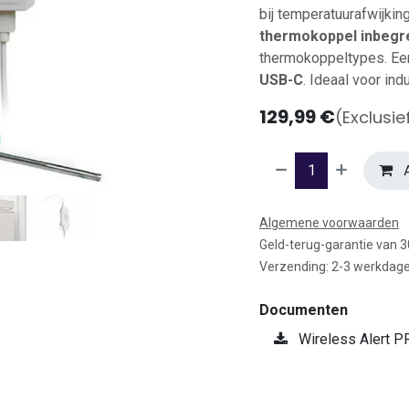
bij temperatuurafwijkin
thermokoppel inbegr
thermokoppeltypes. Een
USB-C
. Ideaal voor in
129,99
€
(Exclusie
A
Algemene voorwaarden
Geld-terug-garantie van 
Verzending: 2-3 werkdag
Documenten
Wireless Alert P