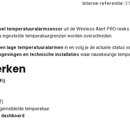
Interne referentie:
3
pel temperatuuralarmsensor
uit de Wireless Alert PRO-reek
 ingestelde temperatuurgrenzen worden overschreden.
en lage temperatuur­alarmen
in en volg je de actuele status v
mgevingen en technische installaties
waar nauwkeurige tempera
erken
Fi)
T)
gemiddelde temperatuur
r dashboard