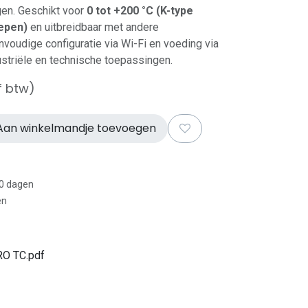
gen. Geschikt voor
0 tot +200 °C (K-type
epen)
en uitbreidbaar met andere
voudige configuratie via Wi-Fi en voeding via
dustriële en technische toepassingen.
f btw)
an winkelmandje toevoegen
30 dagen
en
RO TC.pdf