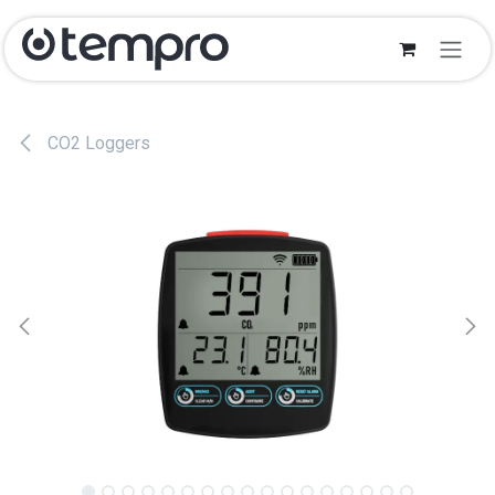
Overslaan naar inhoud
CO2 Loggers