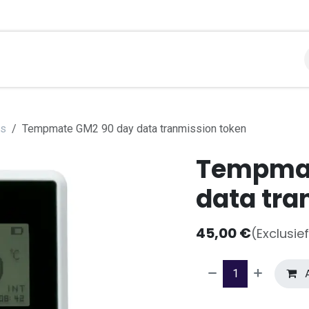
libraties
Toepassingen
Contact
Support
Over
es
Tempmate GM2 90 day data tranmission token
Tempmat
data tra
45,00
€
(Exclusie
A