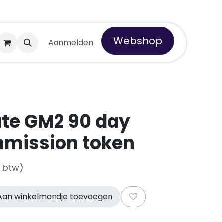
Webshop
 Tempro
Aanmelden
e GM2 90 day
nmission token
f btw)
an winkelmandje toevoegen