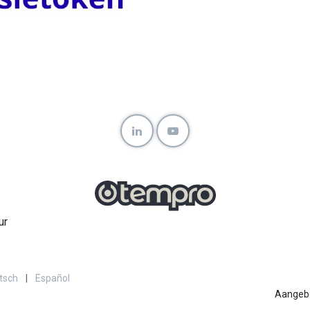
ur
tsch
|
Español
Aangeb