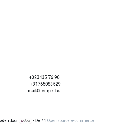
+323435 76 90
+31765083529
mail@tempro.be
oden door
- De #1
Open source e-commerce